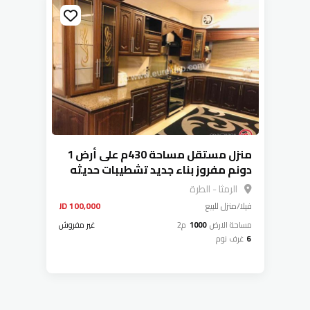
منزل مستقل مساحة 430م على أرض 1
دونم مفروز بناء جديد تشطيبات حديثه
بئر ماء ملحق تسويه وعمدان مسطح
الرمثا - الطرة
180 متر قيد التجهيز للبيع في الرمثا -
فيلا/منزل
للبيع
100,000 JD
الطرة
مساحة الارض
1000
م2
غير مفروش
6
غرف نوم