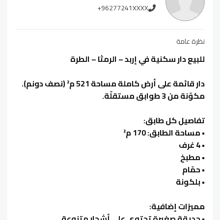
+96277241XXXX
نظرة عامة
للبيع دار سكنية في إربد – الرمثا – الطرة
دار قائمة على أرض كاملة مساحة 521 م² (نصف دونم).
مكوّنة من 3 طوابق مستقلّة.
تفاصيل كل طابق:
• مساحة الطابق: 170 م²
• 4 غرف
• مطبخ
• حمّام
• بلكونة
مميزات إضافية:
• حديقة صغيرة تحتوي على أشجار متنوعة