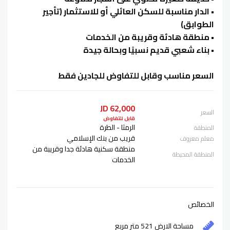
• الدار مناسبة للسكن العائلي أو للاستثمار (تأجير
الطوابق)
• منطقة هادئة وقريبة من الخدمات
• بناء شعبي قديم نسبيًا وبحالة جيدة
السعر مناسب وقابل للتفاوض للجادين فقط
62,000 JD
السعر
قابل للتفاوض
الرمثا - الطرة
المنطقة
قريب من بنك الإسلامي
معلم معروف
منطقة سكنية هادئة جدا وقريبة من
المنطقة المحيطة
الخدمات
الخصائص
مساحة الارض 521 متر مربع