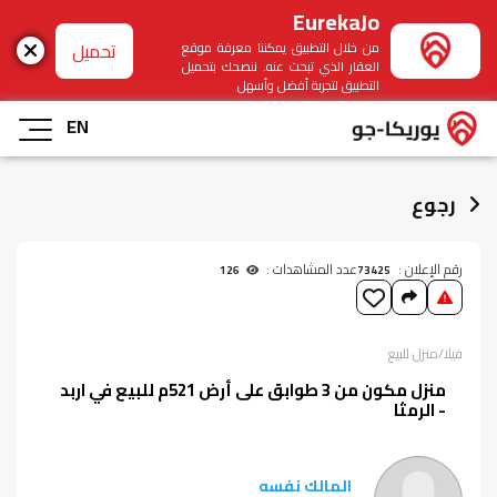
EurekaJo
تحميل
من خلال التطبيق يمكننا معرفة موقع
العقار الذي تبحث عنه. ننصحك بتحميل
التطبيق لتجربة أفضل وأسهل
EN
رجوع
رقم الإعلان :
عدد المشاهدات :
126
73425
فيلا/منزل
للبيع
منزل مكون من 3 طوابق على أرض 521م للبيع في اربد
- الرمثا
المالك نفسه