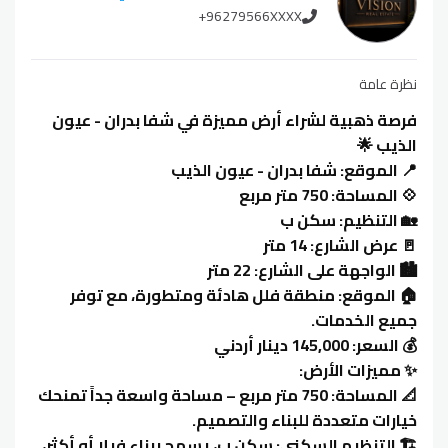
+96279566XXXX
نظرة عامة
فرصة ذهبية لشراء أرض مميزة في شفا بدران - عيون
الذيب 🌟
📍 الموقع: شفا بدران - عيون الذيب
💠 المساحة: 750 متر مربع
🏡 التنظيم: سكن ب
🚪 عرض الشارع: 14 متر
🏙️ الواجهة على الشارع: 22 متر
🏠 الموقع: منطقة فلل هادئة ومتطورة، مع توفر
جميع الخدمات.
💰 السعر: 145,000 دينار أردني
✨ مميزات الأرض:
📐 المساحة: 750 متر مربع – مساحة واسعة جداً تمنحك
خيارات متعددة للبناء والتصميم.
🏗️ التنظيم السكني: سكن ب، يسمح ببناء فيلا أو أكثر،