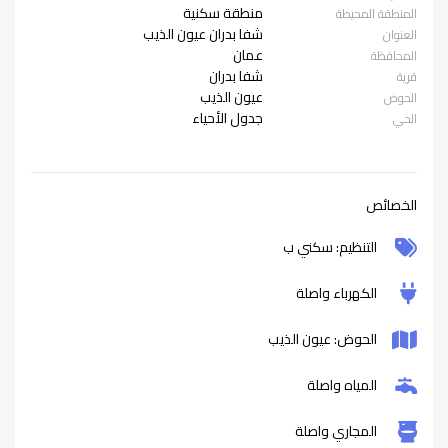
منطقة سكنية
المنطقة المحيطة
شفا بدران عيون الذيب
العنوان
عمان
المحافظة
شفا بدران
قرية
عيون الذيب
الحوض
جدول الأحياء
الحي
الخصائص
التنظيم: سكني ب
الكهرباء واصلة
الحوض: عيون الذيب
المياه واصلة
المجاري واصلة