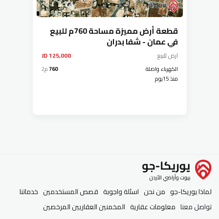
قطعة أرض مميزة مساحة 760م للبيع
في عمان - شفا بدران
ارض
للبيع
125,000 JD
الكهرباء واصلة
760
م2
منذ 15يوم
لماذا يوريكا-جو
من نحن
اسئلة واجوبة
قصص المستخدمين
خدماتنا
تواصل معنا
معلومات عقارية
المخمنين العقاريين المرخصين