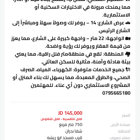
مما يمنحك مرونة في الاختيارات السكنية أو
الاستثمارية.
🚗 عرض الشارع: 14 – يوفر لك وصولاً سهلاً ومباشراً إلى
الشارع الرئيس.
🏡 الواجهة: 22 متر – واجهة كبيرة على الشارع، مما يعزز
من قيمة العقار ويوفر لك رؤية واضحة.
🏘️ المنطقة: تقع في منطقةمتر فلل راقية، مما يعني
بيئة هادئة وآمنة، مثالية للسكن العائلي.
🔌 جميع الخدمات متوفرة: الكهرباء، المياه، الصرف
الصحي، والطرق المعبدة، مما يسهل لك بناء المنزل أو
المشروع الاستثماري دون أي عناء. للمهتمين
0795665180
145,000 JD
السعر
قابل للتقسيط - قابل للتفاوض
750 متر مربع
مساحة الأرض
شفا بدران
المنطقة
قرب مسجد ابو ريشه
معلم معروف