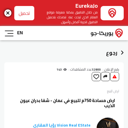
EurekaJo
تحميل
من خلال التطبيق يمكننا معرفة موقع
العقار الذي تبحث عنه. ننصحك بتحميل
التطبيق لتجربة أفضل وأسهل
EN
رجوع
رقم الإعلان :
عدد المشاهدات :
143
52800
ارض
للبيع
ارض مساحة 750م للبيع في عمان - شفا بدران عيون
الذيب
Vision Real EState رؤيا العقاري