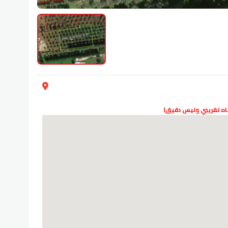
دناه تقريبي وليس دقيق)