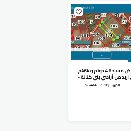
قطعة ارض مساحة 4 دونم و 464م
 اربد من أراضي بني كنانة -
الكهرباء واصلة
4464
م2