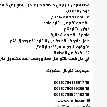
قطعة ارض للبيع في منطقة حريما من اراضي بني كنانة
حوض المعازب
مساحة القطعة 3714م
القطعة تقع على شارع واحد
عرض الشارع 6م
واجهة القطعة شمالية
طول واجهة القطعة على الشارع 51م بعمق 45م
متوفرة للبيع بسعر 25دينار المتر
92 الف كامل القطعة
في حال قمت بالتواصل معنا ووجدت الخط مشغول فنرجوا
مجموعة غلوبال العقارية.
☎ 00962796136917
☎ 00962790989296
☎ 00962799504162
🌐 www.grg-jo.com
‏📩 sales@grg-jo.com