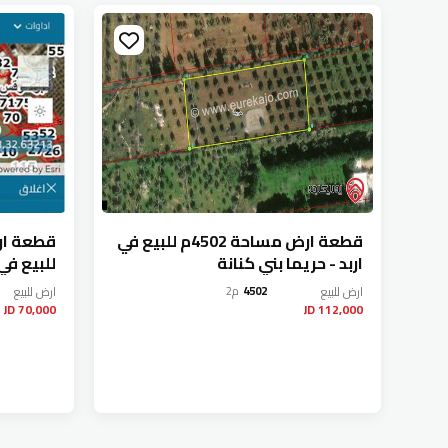
قطعة ارض مساحة 4502م للبيع في
اربد - حريما بني كنانة
للبيع في
حريما
ارض
للبيع
4502
م2
ارض
للبيع
70,000 JD
112,000 JD