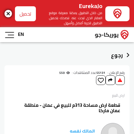
EurekaJo
تحميل
من خلال التطبيق يمكننا معرفة موقع
العقار الذي تبحث عنه. ننصحك بتحميل
التطبيق لتجربة أفضل وأسهل
EN
رجوع
رقم الإعلان :
عدد المشاهدات :
550
55131
ارض
للبيع
قطعة ارض مساحة 313م للبيع في عمان - منطقة
عمان ماركا
المالك نفسه