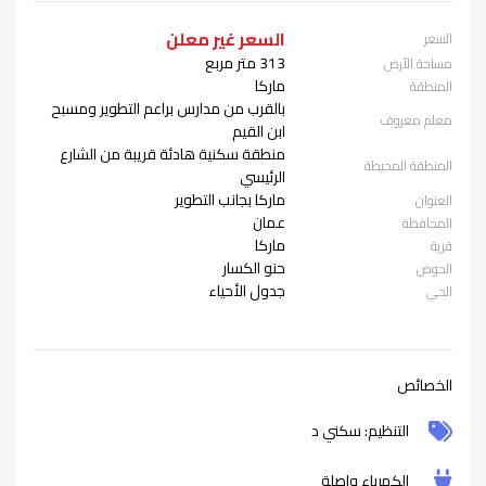
السعر غير معلن
السعر
313 متر مربع
مساحة الأرض
ماركا
المنطقة
بالقرب من مدارس براعم التطوير ومسبح
معلم معروف
ابن القيم
منطقة سكنية هادئة قريبة من الشارع
المنطقة المحيطة
الرئيسي
ماركا بجانب التطوير
العنوان
عمان
المحافظة
ماركا
قرية
حنو الكسار
الحوض
جدول الأحياء
الحي
الخصائص
التنظيم: سكني د
الكهرباء واصلة