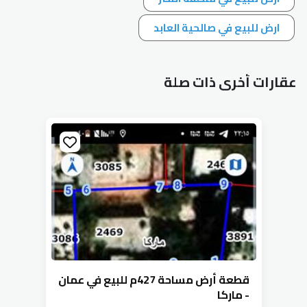
ارض للبيع في صالحية العابد
عقارات أخرى ذات صلة
قطعة أرض مساحة 427م للبيع في عمان
- ماركا