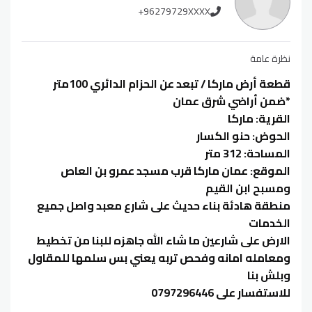
+96279729XXXX
نظرة عامة
قطعة أرض ماركا / تبعد عن الحزام الدائري 100متر
*ضمن أراضي شرق عمان
القرية: ماركا
الحوض: حنو الكسار
المساحة: 312 متر
الموقع: عمان ماركا قرب مسجد عمرو بن العاص
ومسبح ابن القيم
منطقة هادئة بناء حديث على شارع معبد واصل جميع
الخدمات
الارض على شارعين ما شاء الله جاهزه للبنا من تخطيط
ومعامله امانه وفحص تربه يعني بس سلمها للمقاول
وبلش بنا
للاستفسار على 0797296446