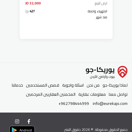
ارض
للبيع
32,000 JD
الكهرباء واصلة
427
م2
منذ شهر
لماذا يوريكا-جو
من نحن
اسئلة واجوبة
قصص المستخدمين
خدماتنا
تواصل معنا
معلومات عقارية
المخمنين العقاريين المرخصين
+962798444999
info@eurekajo.com
جميع الحقوق محفوظة. ©
2026
حقوق النشر.
Android