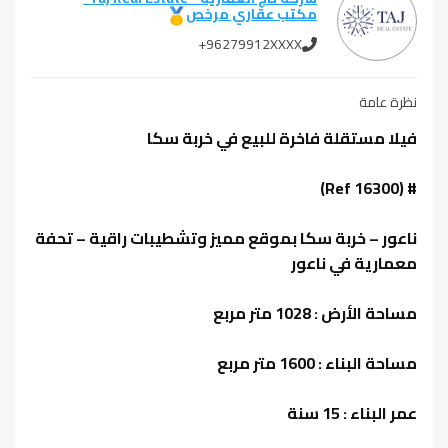
مكتب عقاري مرخص
+96279912XXXX
نظرة عامة
فيلا مستقلة فاخرة للبيع في خربة سكا
# (Ref 16300)
ناعور – خربة سكا بموقع مميز وتشطيبات راقية – تحفة
معمارية في ناعور
مساحة الأرض : 1028 متر مربع
مساحة البناء : 1600 متر مربع
عمر البناء : 15 سنة