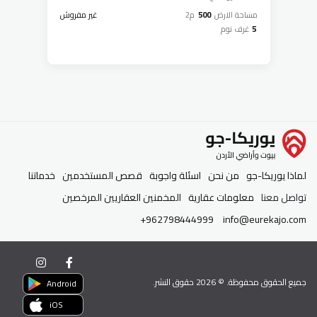
مساحة الارض
500
م2
غير مفروش
5
غرف نوم
لماذا يوريكا-جو
من نحن
اسئلة واجوبة
قصص المستخدمين
خدماتنا
تواصل معنا
معلومات عقارية
المخمنين العقاريين المرخصين
+962798444999
info@eurekajo.com
جميع الحقوق محفوظة. ©
2026
حقوق النشر.
Android
iOS