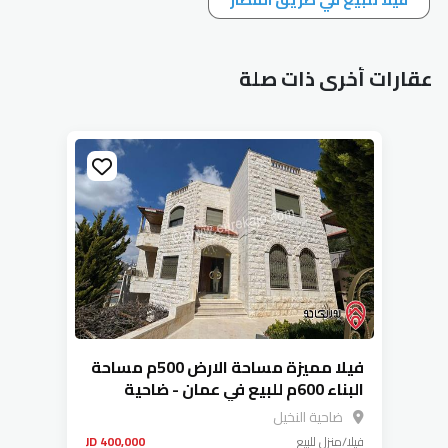
عقارات أخرى ذات صلة
فيلا مميزة مساحة الارض 500م مساحة
البناء 600م للبيع في عمان - ضاحية
النخيل
ضاحية النخيل
فيلا/منزل
للبيع
400,000 JD