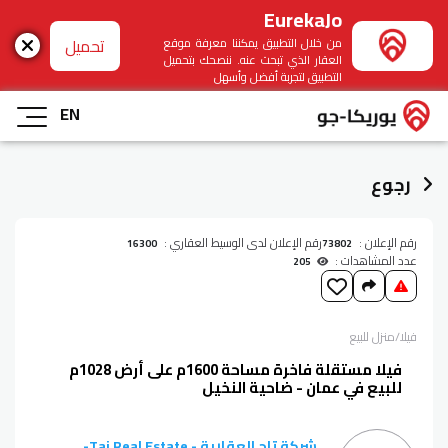
EurekaJo
تحميل
من خلال التطبيق يمكننا معرفة موقع
العقار الذي تبحث عنه. ننصحك بتحميل
التطبيق لتجربة أفضل وأسهل
EN
رجوع
رقم الإعلان :
رقم الإعلان لدى الوسيط العقاري :
16300
73802
عدد المشاهدات :
205
فيلا/منزل
للبيع
فيلا مستقلة فاخرة مساحة 1600م على أرض 1028م
للبيع في عمان - ضاحية النخيل
شركة تاج العقارية - Taj Real Estate
-