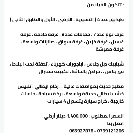
: تتكون الفيلا من
طوابق عدد 4 ( التسوية ، الارضي ، الأول والطابق الثاني )
غرف نوم عدد 7 ، حمامات عدد 8 ، غرفة خادمة ، غرفة
غسيل ، غرفة خزين ، غرفة سواق ، صالزنات واسعة ،
غرفة معيشة
شبابيك دبل جلاس ، اباجورات كهرباء ، تدفئة تحت البلاط ،
فير بلاس ، ، خزاءن بالحائط ، تكييف سنترال
مطبخ حديث بمواصفات عالية ، ، رخام ايطالي ، تلبيس
خشب ايطالي حديقة واسعة ، بركة سباحة ، جلسات
خارجية ، كراج سيارة يتسع ل 4 سيارات
السعر المطلوب : 1,400,000 دينار أردني
اتصل بنا
0799121266 - 065927878