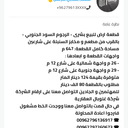
+96279613XXXX
نظرة عامة
قطعة ارض للبيع بشرى - الرجوم السود الجنوبي -
بالقرب من مطعم و مخابز السنبلة على شارعين
مساحة كامل القطعة: 647 م
واجهات القطعة و ابعادها :
- 26 م واجهة شمالية على شارع 12 م
- 29 م واجهة جنوبية على شارع 12 م
متوفرة بقيمة 124 دينار المتر
مطلوب بالقطعة 80 الف دينار
للمهتمين و الجادين التواصل معنا على ارقام الشركة
شركة غلوبال العقارية
في حال قمت بالتواصل معنا ووجدت الخط مشغول
فنرجوا اعادة المحاولة
☎ 00962796136917
☎ 00962797260673