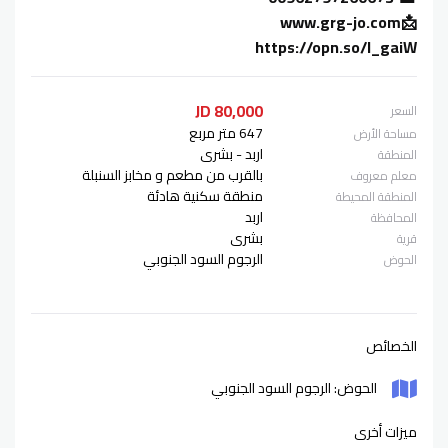
📩www.grg-jo.com
https://opn.so/I_gaiW
80,000 JD
السعر
647 متر مربع
مساحة الأرض
اربد - بشرى
المنطقة
بالقرب من مطعم و مخابز السنبلة
معلم معروف
منطقة سكنية هادئة
المنطقة المحيطة
اربد
المحافظة
بشرى
قرية
الرجوم السود الجنوبي
الحوض
الخصائص
الحوض: الرجوم السود الجنوبي
ميزات أخرى