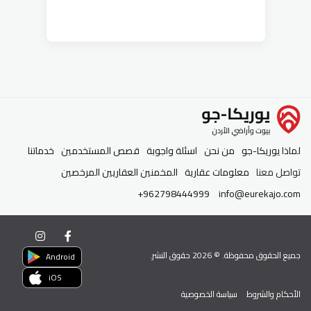
لماذا يوريكا-جو
من نحن
اسئلة واجوبة
قصص المستخدمين
خدماتنا
تواصل معنا
معلومات عقارية
المخمنين العقاريين المرخصين
+962798444999
info@eurekajo.com
جميع الحقوق محفوظة. ©
2026
حقوق النشر.
Android
iOS
الأحكام والشروط
سياسة الخصوصية