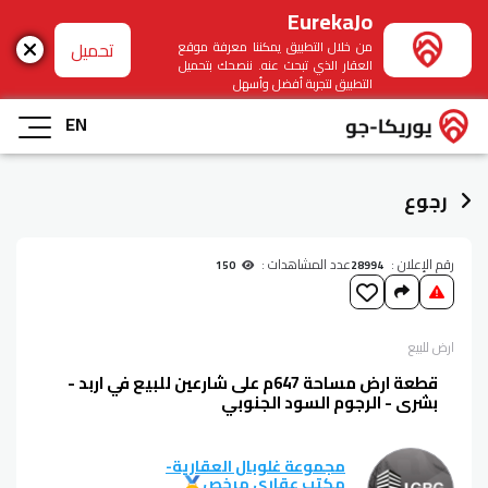
EurekaJo
تحميل
من خلال التطبيق يمكننا معرفة موقع
العقار الذي تبحث عنه. ننصحك بتحميل
التطبيق لتجربة أفضل وأسهل
EN
رجوع
رقم الإعلان :
عدد المشاهدات :
150
28994
ارض
للبيع
قطعة ارض مساحة 647م على شارعين للبيع في اربد -
بشرى - الرجوم السود الجنوبي
مجموعة غلوبال العقارية
-
مكتب عقاري مرخص