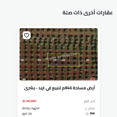
عقارات أخرى ذات صلة
أرض مساحة 846م للبيع في اربد - بشرى
ارض
للبيع
90,000 JD
سكني ج
الكهرباء واصلة
846
م2
منذ شهر