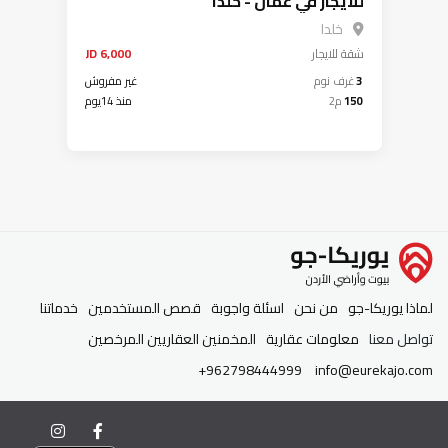
للايجار في عمان - خلدا
خلدا
شقة
للايجار
6,000 JD
3
غرف نوم
غير مفروش
150
م2
منذ 14يوم
لماذا يوريكا-جو
من نحن
اسئلة واجوبة
قصص المستخدمين
خدماتنا
تواصل معنا
معلومات عقارية
المخمنين العقاريين المرخصين
+962798444999
info@eurekajo.com