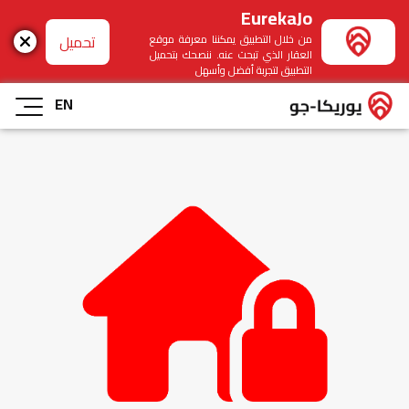
EurekaJo
تحميل
من خلال التطبيق يمكننا معرفة موقع
العقار الذي تبحث عنه. ننصحك بتحميل
التطبيق لتجربة أفضل وأسهل
EN