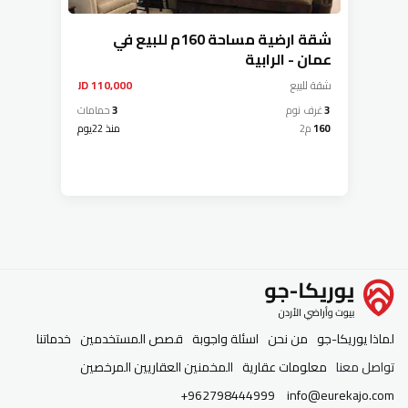
شقة ارضية مساحة 160م للبيع في
عمان - الرابية
شقة
للبيع
110,000 JD
3
غرف نوم
3
حمامات
160
م2
منذ 22يوم
لماذا يوريكا-جو
من نحن
اسئلة واجوبة
قصص المستخدمين
خدماتنا
تواصل معنا
معلومات عقارية
المخمنين العقاريين المرخصين
+962798444999
info@eurekajo.com