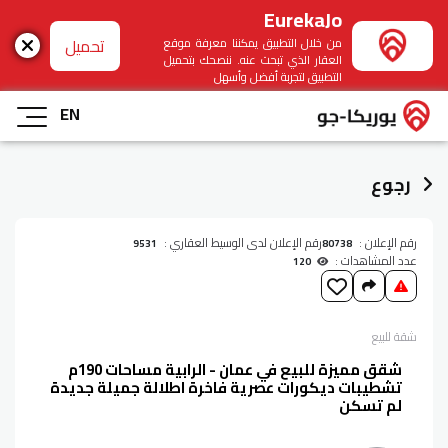
EurekaJo
تحميل
من خلال التطبيق يمكننا معرفة موقع
العقار الذي تبحث عنه. ننصحك بتحميل
التطبيق لتجربة أفضل وأسهل
EN
رجوع
رقم الإعلان :
رقم الإعلان لدى الوسيط العقاري :
9531
80738
عدد المشاهدات :
120
شقة
للبيع
شقق مميزة للبيع في عمان - الرابية مساحات 190م
تشطيبات ديكورات عصرية فاخرة اطلالة جميلة جديدة
لم تسكن