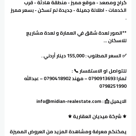
كراج ومصعد - موقع مميز - منطقة هادئة - قرب
الخدمات - اطلالة جميلة - جديدة لم تسكن - بسعر مميز
.
**الصور لعدة شقق في العمارة و لعدة مشاريع
للاسكان ...
✅ السعر المطلوب : 155,000 دينار أردني .
للتواصل او الاستفسار 📞 :
تمارا 0790913693 – مهند 0790418902 – عبدالله
0798251990
الايميل 📩 : info@midian-realestate.com
⚜️ شركة ميديان العقارية ⚜️
يمكنكم معرفة ومشاهدة المزيد من العروض المميزة