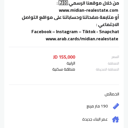
من خلال موقعنا الرسمي 🇯🇴 :
‏ www.midian-realestate.com
أو متابعة صفحاتنا وحساباتنا على مواقع التواصل
الاجتماعي :
‏ www.arab.cards/midian.realestate
155,000 JD
السعر
الرابية
المنطقة
منطقة سكنية
المنطقة المحيطة
الخصائص
190 متر مربع
عمر البناء
جديدة