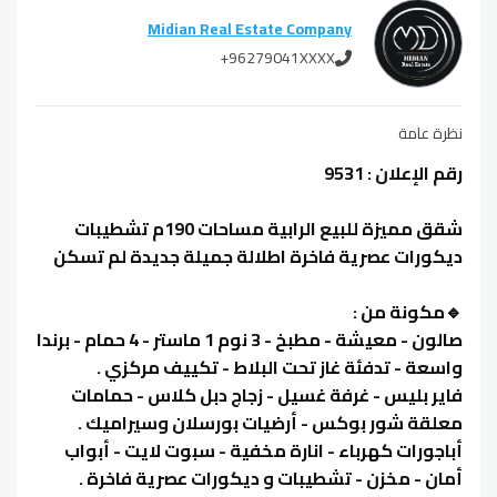
Midian Real Estate Company
+96279041XXXX
نظرة عامة
رقم الإعلان : 9531
شقق مميزة للبيع الرابية مساحات 190م تشطيبات
ديكورات عصرية فاخرة اطلالة جميلة جديدة لم تسكن
🔹مكونة من :
صالون - معيشة - مطبخ - 3 نوم 1 ماستر - 4 حمام - برندا
واسعة - تدفئة غاز تحت البلاط - تكييف مركزي .
فاير بليس - غرفة غسيل - زجاج دبل كلاس - حمامات
معلقة شور بوكس - أرضيات بورسلان وسيراميك .
أباجورات كهرباء - انارة مخفية - سبوت لايت - أبواب
أمان - مخزن - تشطيبات و ديكورات عصرية فاخرة .