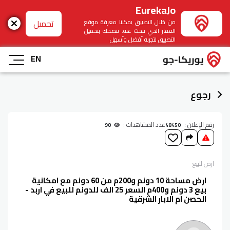
EurekaJo
تحميل
من خلال التطبيق يمكننا معرفة موقع
العقار الذي تبحث عنه. ننصحك بتحميل
التطبيق لتجربة أفضل وأسهل
EN
رجوع
رقم الإعلان :
عدد المشاهدات :
90
48450
ارض
للبيع
ارض مساحة 10 دونم و200م من 60 دونم مع امكانية
بيع 3 دونم و400م السعر 25 الف للدونم للبيع في اربد -
الحصن ام الابار الشرقية