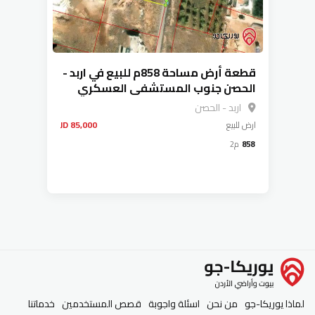
قطعة أرض مساحة 858م للبيع في اربد -
الحصن جنوب المستشفى العسكري
اربد - الحصن
ارض
للبيع
85,000 JD
858
م2
لماذا يوريكا-جو
من نحن
اسئلة واجوبة
قصص المستخدمين
خدماتنا