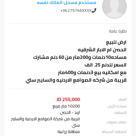
مستخدم مسجل
-
المالك نفسه
+96279746XXXX
نظرة عامة
ارض للبيع
الحصن ام الابار الشرقيه
مساحه10دنمات و200متر من 60 دنم مشترك
السعر للدنم 25. الف
مع امكانيه بيع 3دنمات و400متر
قريبة من شركه الصوامع الاردنيه والسايبر ستي
255,000 JD
السعر
10200 متر مربع
مساحة الأرض
اربد - الحصن
المنطقة
قريبة من شركة الصوامع الاردنية والسايبر
معلم معروف
ستي
منطقة زراعية
المنطقة المحيطة