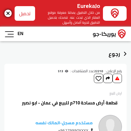
EurekaJo
تحميل
من خلال التطبيق يمكننا معرفة موقع
العقار الذي تبحث عنه. ننصحك بتحميل
التطبيق لتجربة أفضل وأسهل
EN
رجوع
رقم الإعلان :
عدد المشاهدات :
513
22210
ارض
للبيع
قطعة أرض مساحة 710م للبيع في عمان - ابو نصير
مستخدم مسجل
-
المالك نفسه
+96279990XXXX