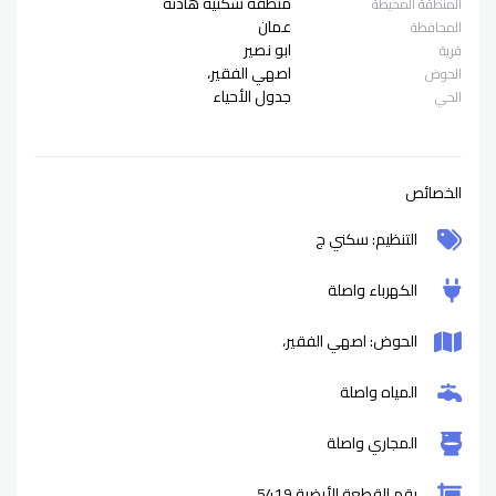
منطقة سكنية هادئة
المنطقة المحيطة
عمان
المحافظة
ابو نصير
قرية
اصهي الفقير،
الحوض
جدول الأحياء
الحي
الخصائص
التنظيم: سكني ج
الكهرباء واصلة
الحوض: اصهي الفقير،
المياه واصلة
المجاري واصلة
رقم القطعة الأرضية 5419