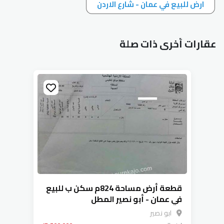
ارض للبيع في عمان - شارع الاردن
عقارات أخرى ذات صلة
قطعة أرض مساحة 824م سكن ب للبيع
في عمان - أبو نصير المطل
ابو نصير