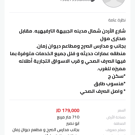
نظرة عامة
شارع الأردن شمال مدينه الجبيهة الترفيهيه. مقابل
صحارى مول
بجانب و مدارس الصرح ومطاعم ديوان زمان.
منطقه عمارات حديثه و فلل جميع الخدمات متوفرة بما
فيها الصرف الصحي و قرب الاسواق التجارية أطلاله
مميزه للغرب.
*سكن ج
*منسوب طابق
* واصل الصرف الصحي
179,000 JD
السعر
710 متر مربع
مساحة الأرض
ابو نصير
المنطقة
بجانب مدارس الصرح و مطعم ديوان زمان
معلم معروف