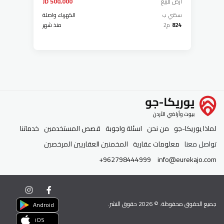
ارض
للبيع
500,000 JD
سكني ب
الكهرباء واصلة
824
م2
منذ شهر
لماذا يوريكا-جو
من نحن
اسئلة واجوبة
قصص المستخدمين
خدماتنا
تواصل معنا
معلومات عقارية
المخمنين العقاريين المرخصين
+962798444999
info@eurekajo.com
جميع الحقوق محفوظة. ©
2026
حقوق النشر.
Android
iOS