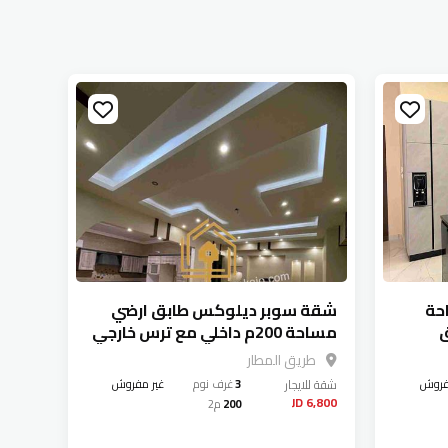
حة
شقة سوبر ديلوكس طابق ارضي
ق
مساحة 200م داخلي مع ترس خارجي
70م للايجار في عمان - طريق المطار
طريق المطار
فروش
شقة
للايجار
3
غرف نوم
غير مفروش
6,800 JD
200
م2