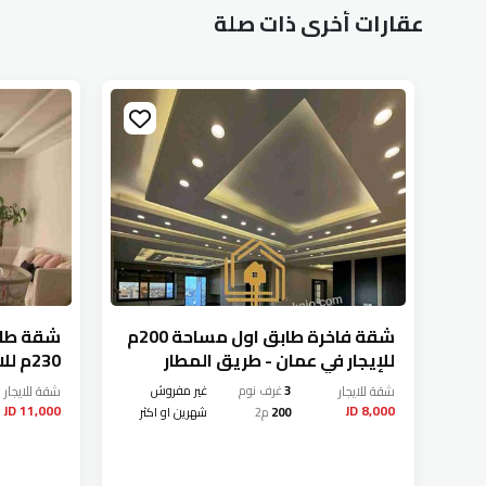
عقارات أخرى ذات صلة
شقة جديدة طابق اول مساحة 320م
شقة فاخرة طابق اول مساحة 200م
شقة طاب
للإيجار في عمان - طريق المطار
230م 
المطار
شقة
للايجار
3
غرف نوم
غير مفروش
شقة
للايجار
11,000 JD
8,000 JD
ثر
200
م2
شهرين او اكثر