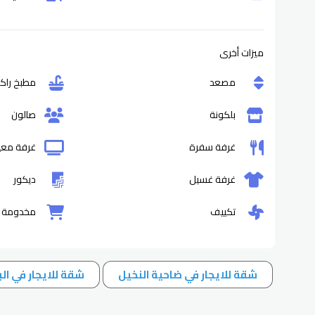
ميزات أخرى
مصعد
مطبخ راك
بلكونة
صالون
غرفة سفرة
غرفة مع
غرفة غسيل
ديكور
تكييف
مخدومة
شقة للايجار في ضاحية النخيل
شقة للايجار في الب