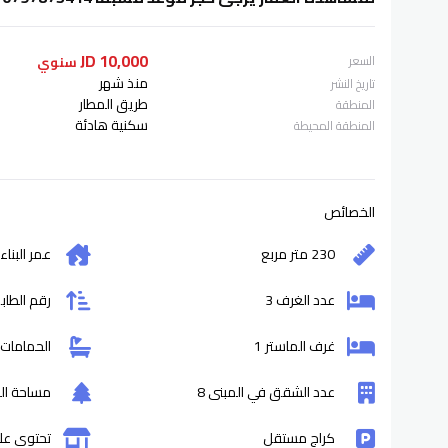
10,000 JD
السعر
سنوي
منذ شهر
تاريخ النشر
طريق المطار
المنطقة
سكنية هادئة
المنطقة المحيطة
الخصائص
230 متر مربع
عمر البناء
عدد الغرف 3
رقم الطابق
غرف الماستر 1
الحمامات 4
عدد الشقق في المبنى 8
مساحة التر
كراج مستقل
تحتوي عل