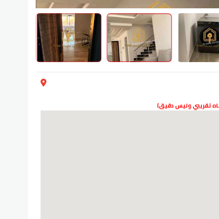
دناه تقريبي وليس دقيق)