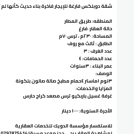
شقة دوبلكس فارغة للإيجار فاخرة بناء حديث كأنها لم
المنطقه: طريق المطار
حالة العقار: فارغ
المساحة: ٢٣٠م ، ترس ٧٠م
الطابق : ثالث مع روف
عدد الغرف : ٣
عدد الحمامات: ٤
عمر البناء : ٣سنوات
الوصف:
٣نوم ١ماستر ٤حمام مطبخ صالة صالون بلكونة
المزايا والخدمات:
غرفة غسيل باربكيو ترس مصعد كراج حارس
الأجرة السنوية: ١٠٠٠٠ دينار
للاستفسار مؤسسة الدويك للخدمات العقارية
لمشاهدة العقار يرجى حجز موعد مسبقا 0797875414