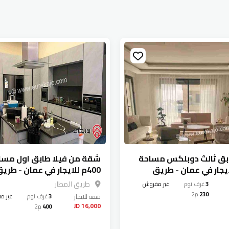
ق ثالث دوبلكس مساحة
شقة من فيلا طابق اول مسا
للايجار في عمان - طريق
400م للايجار في عمان - طري
المطار
طريق المطار
3
غرف نوم
غير مفروش
230
م2
شقة
للايجار
3
غرف نوم
غير م
16,000 JD
400
م2