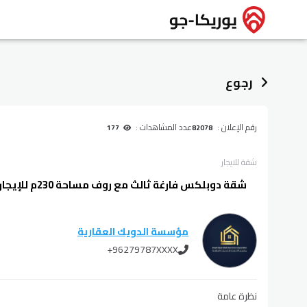
رجوع
رقم الإعلان :
عدد المشاهدات :
177
82078
شقة
للايجار
شقة دوبلكس فارغة ثالث مع روف مساحة 230م للإيجار في عمان - طريق المطار
مؤسسة الدويك العقارية
+96279787XXXX
نظرة عامة