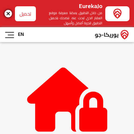
EurekaJo
تحميل
من خلال التطبيق يمكننا معرفة موقع
العقار الذي تبحث عنه. ننصحك بتحميل
التطبيق لتجربة أفضل وأسهل
EN