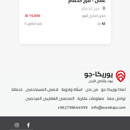
عمان - مرج الحمام
مرج الحمام
مخزن/تجاري
للبيع
15,000 JD
42
م2
رقم الطابق 0
لماذا يوريكا-جو
من نحن
اسئلة واجوبة
قصص المستخدمين
خدماتنا
تواصل معنا
معلومات عقارية
المخمنين العقاريين المرخصين
+962798444999
info@eurekajo.com