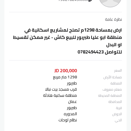
نظرة عامة
ارض بمساحة 1298م تصلح لمشاريع اسكانية في
منطقة ابو عليا طبربور للبيع كاش - غير ممكن تقسيط
او البدل
للتواصل 0782494423
200,000 JD
السعر
1298 متر مربع
مساحة الأرض
طبربور
المنطقة
قرب مسجد بيت نبالا
معلم معروف
منطقة سكنية هادئة
المنطقة المحيطة
عمان
المحافظة
طبربور
قرية
المدوره
الحوض
نظام لوحات
الحي