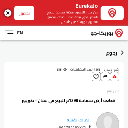
EurekaJo
تحميل
من خلال التطبيق يمكننا معرفة موقع
العقار الذي تبحث عنه. ننصحك بتحميل
التطبيق لتجربة أفضل وأسهل
EN
رجوع
رقم الإعلان :
عدد المشاهدات :
255
17565
ارض
للبيع
قطعة أرض مساحة 1298م للبيع في عمان - طبربور
المالك نفسه
+96278249XXXX