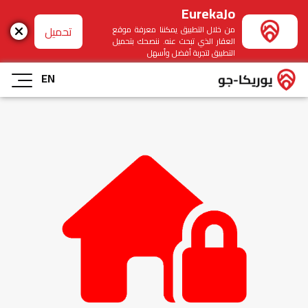
EurekaJo
تحميل
من خلال التطبيق يمكننا معرفة موقع
العقار الذي تبحث عنه. ننصحك بتحميل
التطبيق لتجربة أفضل وأسهل
EN