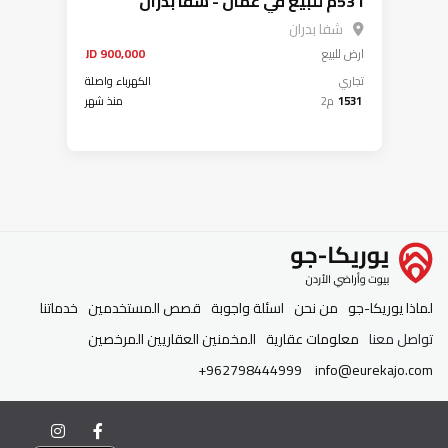
531م للبيع في عمان - شفا بدران
شفا بدران
ارض
للبيع
900,000 JD
تجاري
الكهرباء واصلة
1531
م2
منذ شهر
لماذا يوريكا-جو
من نحن
اسئلة واجوبة
قصص المستخدمين
خدماتنا
تواصل معنا
معلومات عقارية
المخمنين العقاريين المرخصين
+962798444999
info@eurekajo.com