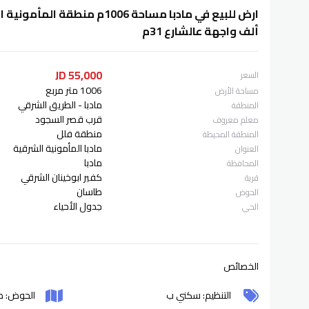
ألف واجهة عالشارع 31م
55,000 JD
السعر
1006 متر مربع
مساحة الأرض
مادبا - الطريق الشرقي
المنطقة
قرب قصر السجود
معلم معروف
منطقة فلل
المنطقة المحيطة
مادبا المأمونية الشرقية
العنوان
مادبا
المحافظة
كفير ابوخينان الشرقي
قرية
طاسان
الحوض
جدول الأحياء
الحي
الخصائص
التنظيم: سكني ب
الحوض: ط