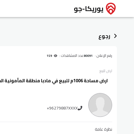
رجوع
رقم الإعلان :
عدد المشاهدات :
159
80091
ارض
للبيع
ارض مساحة 1006م للبيع في مادبا منطقة المأمونية الشرقية
+96279887XXXX
نظرة عامة