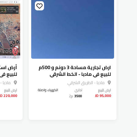
ارض تجارية مساحة 3 دونم و 500م
للبيع في مادبا - الخط الشرقي
للبيع في
أكاديم
مادبا - الطريق الشرقي
مادبا -
ارض
للبيع
تجاري
الكهرباء واصلة
ارض
للبيع
220,000 JD
95,000 JD
3500
م2