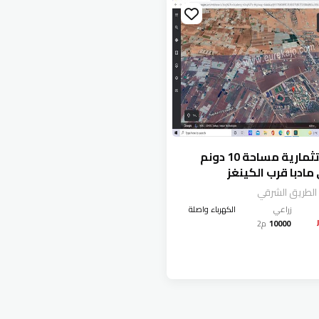
أرض استثمارية مساحة 10 دونم
 مادبا قرب الكينغز
ي
 الطريق الشرقي
زراعي
الكهرباء واصلة
10000
م2