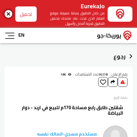
EurekaJo
تحميل
من خلال التطبيق يمكننا معرفة موقع
العقار الذي تبحث عنه. ننصحك بتحميل
التطبيق لتجربة أفضل وأسهل
EN
رجوع
رقم الإعلان :
عدد المشاهدات :
186
56218
شقة
للبيع
شقتين طابق رابع مساحة 170م للبيع في اربد - دوار
البياضة
مستخدم مسجل
-
المالك نفسه