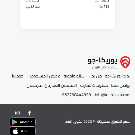
3
غرف نوم
2
حمامات
125
م2
منذ 23يوم
لماذا يوريكا-جو
من نحن
اسئلة واجوبة
قصص المستخدمين
خدماتنا
تواصل معنا
معلومات عقارية
المخمنين العقاريين المرخصين
+962798444999
info@eurekajo.com
جميع الحقوق محفوظة. ©
2026
حقوق النشر.
Android
iOS