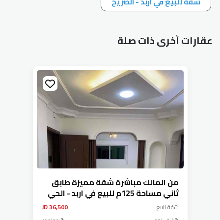
شقة للبيع في اربد - الصريح
عقارات أخرى ذات صلة
من المالك مباشرة شقة مميزة طابق
ثاني مساحة 125م للبيع في اربد - الحي
الشرقي
شقة
للبيع
36,500 JD