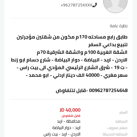
+96278725XXXX
نظرة عامة
طابق رابع مساحته 170م مكون من شقتين مؤجرتين
للبيع بداعي السفر
الشقة الغربية 100م والشقة الشرقية 70م
الاردن - اربد - البياضة - دوار البياضة - شارع حسام ابو زنط
- ت 19 - شرق الشارع الرئيسي المؤدي الى بيت راس -
سعر مغري - 40000 الف دينار اردني - ابو محمد -
00962787254648 -قابل للتفاوض
40,000 JD
السعر
قابل للتفاوض
محافظة - اربد
المنطقة
اربد - دوار البياضة
معلم معروف
الاردن - اربد - بيت راس
المنطقة المحيطة