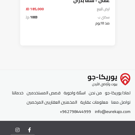
عمان - شفا بدران
ارض
للبيع
185,000 JD
سكني ب
1003
م2
منذ 18يوم
لماذا يوريكا-جو
من نحن
اسئلة واجوبة
قصص المستخدمين
خدماتنا
تواصل معنا
معلومات عقارية
المخمنين العقاريين المرخصين
+962798444999
info@eurekajo.com