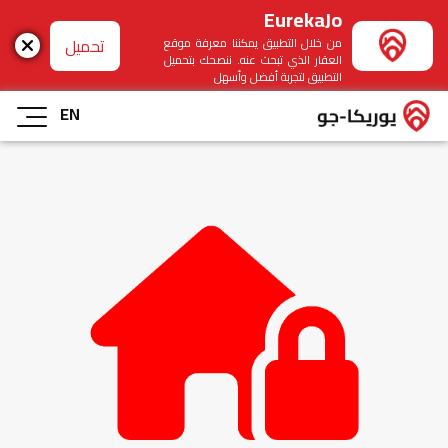
EurekaJo
تحميل
من خلال التطبيق يمكننا معرفة موقع
العقار الذي تبحث عنه. ننصحك بتحميل
التطبيق لتجربة أفضل وأسهل
EN