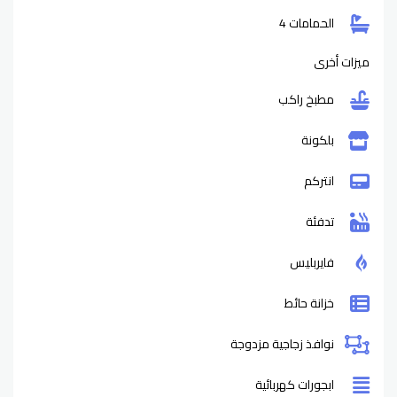
الحمامات 4
ميزات أخرى
مطبخ راكب
بلكونة
انتركم
تدفئة
فايربليس
خزانة حائط
نوافذ زجاجية مزدوجة
ابجورات كهربائية