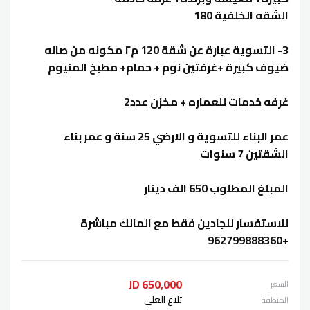
الشقه الخلفية 180
3- التسوية عبارة عن شقة 120 م٢ مكونه من صاله
ضيوف كبيرة +غرفتين نوم + حمام+ مطبخ المنيوم
غرفه خدمات للعماره + مخزن عدد2
عمر البناء للتسوية و الارضي 25 سنة و عمر بناء
الشقتين 7 سنوات
المبلغ المطلوب 650 الف دينار
للاستفسار للجادين فقط مع المالك مباشرة
+962799888360
650,000 JD
السعر
تلاع العلي
المنطقة