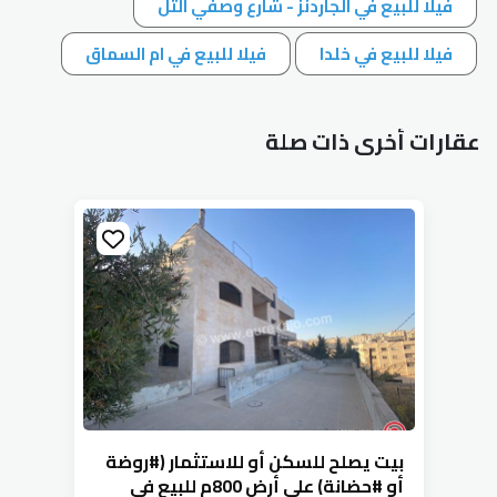
فيلا للبيع في الجاردنز - شارع وصفي التل
فيلا للبيع في خلدا
فيلا للبيع في ام السماق
عقارات أخرى ذات صلة
بيت يصلح للسكن أو للاستثمار (#روضة
أو #حضانة) على أرض 800م للبيع في