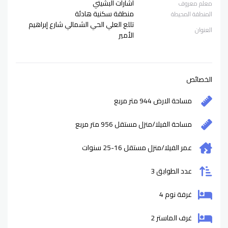
اشارات البشيتي
معلم معروف
منطقة سكنية هادئة
المنطقة المحيطة
تللع العلي الحي الشمالي شارع إبراهيم
العنوان
الأمير
الخصائص
مساحة الارض 944 متر مربع
مساحة الفيلا/منزل مستقل 956 متر مربع
عمر الفيلا/منزل مستقل
16-25
سنوات
عدد الطوابق 3
غرفة نوم 4
غرف الماستر 2