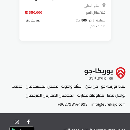
عمان - تلاع العلي
تلاع العلي
فيلا/منزل
للبيع
350,000 JD
مساحة الارض
800
م2
غير مفروش
6
غرف نوم
لماذا يوريكا-جو
من نحن
اسئلة واجوبة
قصص المستخدمين
خدماتنا
تواصل معنا
معلومات عقارية
المخمنين العقاريين المرخصين
+962798444999
info@eurekajo.com
جميع الحقوق محفوظة. ©
2026
حقوق النشر.