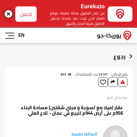
EurekaJo
تحميل
من خلال التطبيق يمكننا معرفة موقع
العقار الذي تبحث عنه. ننصحك بتحميل
التطبيق لتجربة أفضل وأسهل
EN
رجوع
رقم الإعلان :
عدد المشاهدات :
833
53197
فيلا/منزل
للبيع
عقار (فيلا مع تسوية و مبني شقتين) مساحة البناء
956م على أرض 944م للبيع في عمان - تلاع العلي
المالك نفسه