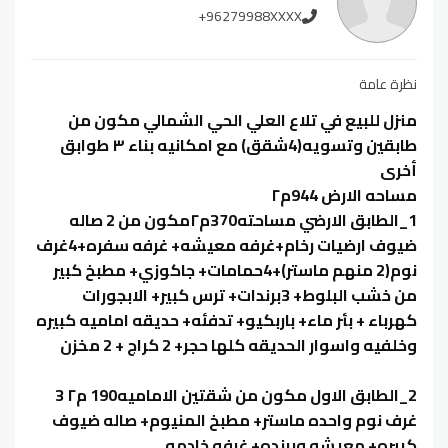
+96279988XXXX
نظرة عامة
منزل للبيع في تلاع العلي الحي الشمالي مكون من
طابقين وتسويه(4شقق) مع امكانيه بناء ٣ طوابق
أخرى
مساحه الارض 944م٢
1_الطابق الارضي مساحته370م٢مكون من 2 صاله
ضيوف ارضيات رخام+غرفه معيشه+ غرفه سفره+4غرف
نوم(2 منهم ماستر)+4حمامات+ جاكوزي+ مطبخ كبير
من خشب البلوط+ 3برندات+ ترس كبير+ الابجورات
كهرباء + بئر ماء+ باربكيو+ تدفئه+ حديقه اماميه كبيره
وخلفيه واسوار الحديقه كلها حجر+ 2 كراج + 2 مخزن
2_الطابق الاول مكون من شقتين الاماميه190 م٢ 3
غرف نوم واحده ماستر+ مطبخ المنيوم+ صاله ضيوف
كبيره+ معيشه وبرنده+ غرفه خادمه