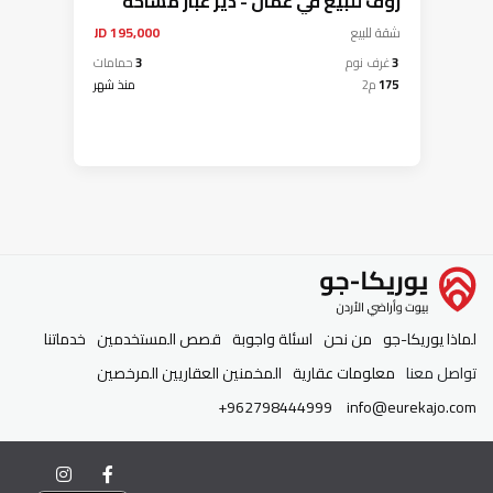
روف للبيع في عمان - دير غبار مساحة
175م مع تراسات اطلالة بانورامية رائعة
شقة
للبيع
195,000 JD
تشطيبات عصرية فاخرة
3
غرف نوم
3
حمامات
175
م2
منذ شهر
لماذا يوريكا-جو
من نحن
اسئلة واجوبة
قصص المستخدمين
خدماتنا
تواصل معنا
معلومات عقارية
المخمنين العقاريين المرخصين
+962798444999
info@eurekajo.com