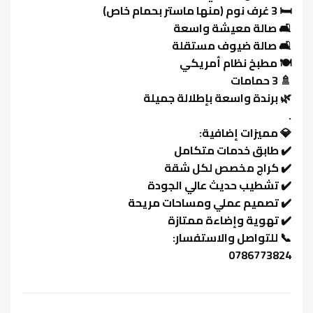
🛏️ 3 غرف نوم (منها ماستر بحمام خاص)
🛋️ صالة معيشة واسعة
🛋️ صالة ضيوف مستقلة
🍽️ مطبخ نظام أمريكي
🚿 3 حمامات
🌿 برندة واسعة بإطلالة جميلة
.
💎 مميزات إضافية:
✔️ طابق خدمات متكامل
✔️ كراج مخصص لكل شقة
✔️ تشطيب حديث عالي الجودة
✔️ تصميم عملي ومساحات مريحة
✔️ تهوية وإضاءة ممتازة
📞 للتواصل والاستفسار:
0786773824