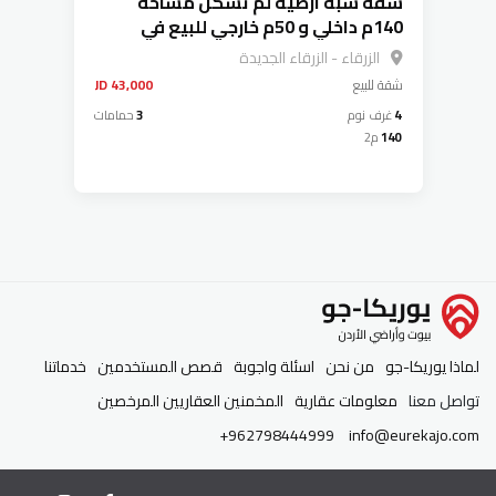
شقة شبه ارضية لم تسكن مساحة
140م داخلي و 50م خارجي للبيع في
الزرقاء الجديدة
الزرقاء - الزرقاء الجديدة
شقة
للبيع
43,000 JD
4
غرف نوم
3
حمامات
140
م2
لماذا يوريكا-جو
من نحن
اسئلة واجوبة
قصص المستخدمين
خدماتنا
تواصل معنا
معلومات عقارية
المخمنين العقاريين المرخصين
+962798444999
info@eurekajo.com