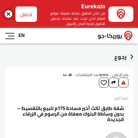
EurekaJo
تحميل
من خلال التطبيق يمكننا معرفة موقع
العقار الذي تبحث عنه. ننصحك بتحميل
التطبيق لتجربة أفضل وأسهل
EN
رجوع
رقم الإعلان :
عدد المشاهدات :
44
82976
شقة
للبيع
شقة طابق ثالث أخير مساحة 175م للبيع بالتقسيط –
بدون وساطة البنوك معفاة من الرسوم في الزرقاء
الجديدة