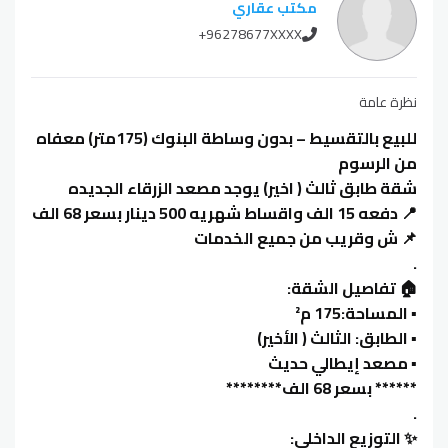
مكتب عقاري
+96278677XXXX
نظرة عامة
للبيع بالتقسيط – بدون وساطة البنوك (175متر) معفاه
من الرسوم
شقة طابق ثالث ( اخير) يوجد مصعد الزرقاء الجديده
📍 دفعه 15 الف واقساط شهريه 500 دينار بسعر 68 الف
📌 ش وقريب من جميع الخدمات
.
🏠 تفاصيل الشقة:
▪️ المساحة:175 م²
▪️ الطابق: الثالث ( الأخير)
▪️ مصعد إيطالي حديث
****** بسعر 68 الف********
.
✨ التوزيع الداخلي: