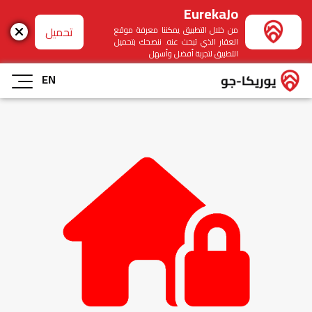
EurekaJo
تحميل
من خلال التطبيق يمكننا معرفة موقع
العقار الذي تبحث عنه. ننصحك بتحميل
التطبيق لتجربة أفضل وأسهل
EN