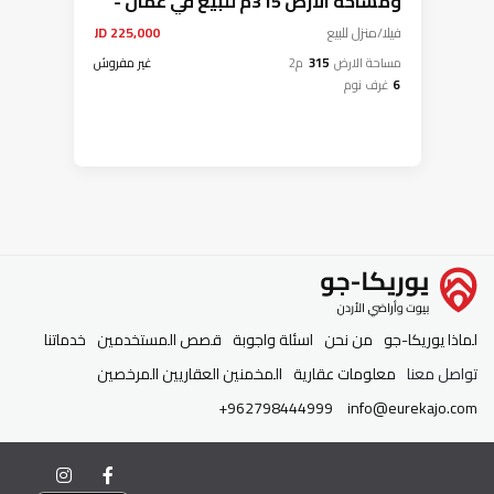
ومساحة الارض 315م للبيع في عمان -
الياسمين
فيلا/منزل
للبيع
225,000 JD
مساحة الارض
315
م2
غير مفروش
6
غرف نوم
لماذا يوريكا-جو
من نحن
اسئلة واجوبة
قصص المستخدمين
خدماتنا
تواصل معنا
معلومات عقارية
المخمنين العقاريين المرخصين
+962798444999
info@eurekajo.com