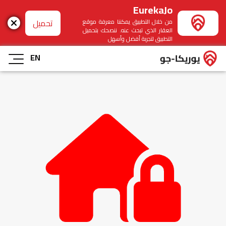
EurekaJo
تحميل
من خلال التطبيق يمكننا معرفة موقع
العقار الذي تبحث عنه. ننصحك بتحميل
التطبيق لتجربة أفضل وأسهل
EN