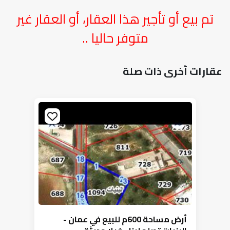
تم بيع أو تأجير هذا العقار، أو العقار غير
متوفر حاليا ..
عقارات أخرى ذات صلة
أرض مساحة 600م للبيع في عمان -