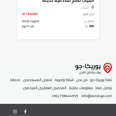
البنيات تصلح لبناء فيلا حديثة
البنيات
ارض
للبيع
150,000 JD
سكني ج
الكهرباء واصلة
600
م2
منذ 14يوم
لماذا يوريكا-جو
من نحن
اسئلة واجوبة
قصص المستخدمين
خدماتنا
تواصل معنا
معلومات عقارية
المخمنين العقاريين المرخصين
+962798444999
info@eurekajo.com