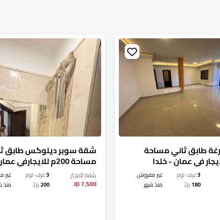
غة طابق ثاني مساحة
شقة سوبر ديلوكس طابق ثا
مساحة 200م للايجارفي عمان - خلدا
3
غرف نوم
غير مفروش
شقة
للايجار
3
غرف نوم
غير م
7,500 JD
180
م2
منذ شهر
200
م2
منذ ش