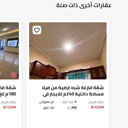
عقارات أخرى ذات صلة
ة
شقة فارغة شبه ارضية من فيلا
شقة فار
مساحة داخلية 240م للايجار في
180م للإيجار في عمان - خلدا
عمان - خلدا
شقة
للايجار
3
غرف نوم
غير مفروش
شقة
للايجار
5,500 JD
6,500 JD
240
م2
منذ شهر