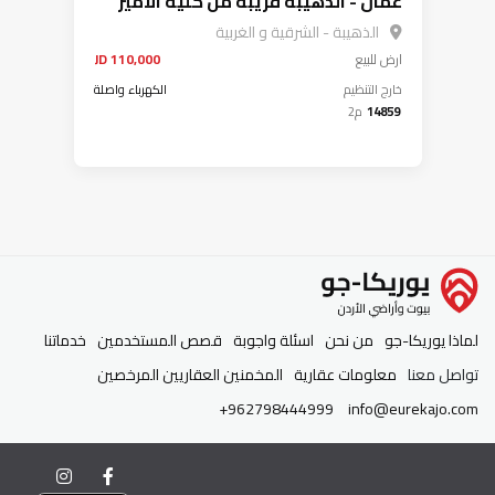
عمان - الذهيبة قريبة من كلية الامير
حسين
الذهيبة - الشرقية و الغربية
ارض
للبيع
110,000 JD
خارج التنظيم
الكهرباء واصلة
14859
م2
لماذا يوريكا-جو
من نحن
اسئلة واجوبة
قصص المستخدمين
خدماتنا
تواصل معنا
معلومات عقارية
المخمنين العقاريين المرخصين
+962798444999
info@eurekajo.com