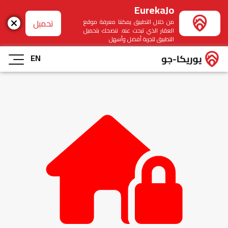
EurekaJo
تحميل
من خلال التطبيق يمكننا معرفة موقع
العقار الذي تبحث عنه. ننصحك بتحميل
التطبيق لتجربة أفضل وأسهل
EN