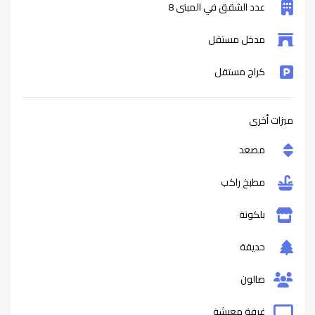
عدد الشقق في المبنى 8
مدخل مستقل
كراج مستقل
ميزات أخرى
مصعد
مطبخ راكب
بلكونة
حديقة
صالون
غرفة معيشة