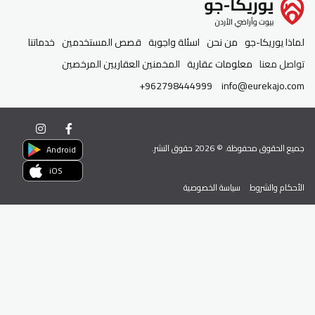
لماذا يوريكا-جو
من نحن
اسئلة واجوبة
قصص المستخدمين
خدماتنا
تواصل معنا
معلومات عقارية
المخمنين العقاريين المرخصين
+962798444999
info@eurekajo.com
جميع الحقوق محفوظة. ©
2026
حقوق النشر.
Android
iOS
الأحكام والشروط
سياسة الخصوصية