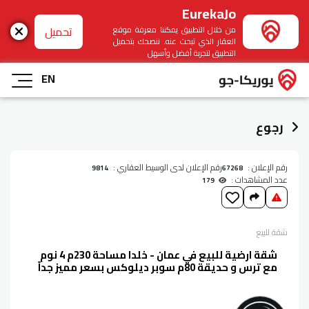
EurekaJo
تحميل
من خلال التطبيق يمكننا معرفة موقع
العقار الذي تبحث عنه. ننصحك بتحميل
التطبيق لتجربة أفضل وأسهل
EN
رجوع
رقم الإعلان :
رقم الإعلان لدى الوسيط العقاري :
9814
67268
عدد المشاهدات :
179
شقة
للبيع
شقة ارضية للبيع في عمان - خلدا مساحة 230م 4 نوم
مع ترس و حديقة 80م سوبر ديلوكس بسعر مميز جداً