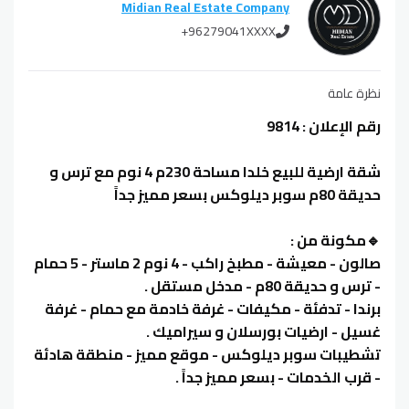
Midian Real Estate Company
+96279041XXXX
نظرة عامة
رقم الإعلان : 9814
شقة ارضية للبيع خلدا مساحة 230م 4 نوم مع ترس و
حديقة 80م سوبر ديلوكس بسعر مميز جداً
🔹مكونة من :
صالون - معيشة - مطبخ راكب - 4 نوم 2 ماستر - 5 حمام
- ترس و حديقة 80م - مدخل مستقل .
برندا - تدفئة - مكيفات - غرفة خادمة مع حمام - غرفة
غسيل - ارضيات بورسلان و سيراميك .
تشطيبات سوبر ديلوكس - موقع مميز - منطقة هادئة
- قرب الخدمات - بسعر مميز جداً .