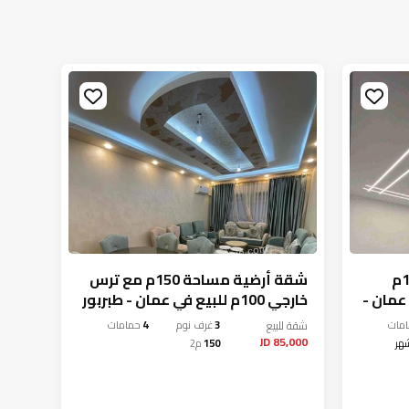
شقة طابق أرضي مساحة 155م
شقة أرضية مساحة 150م مع ترس
في عمان -
خارجي 100م للبيع في عمان - طبربور
كبير 50م للبيع في عمان - طبرب
مات
شقة
للبيع
3
غرف نوم
4
حمامات
شقة
لل
,000 JD
85,000 JD
هر
150
م2