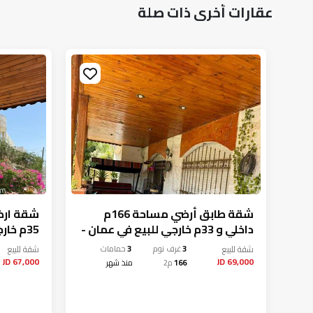
عقارات أخرى ذات صلة
ساحة 150م للبيع
شقة طابق أرضي مساحة 166م
داخلي و 33م خارجي للبيع في عمان -
35م خارجي للبيع في عمان - طبربور
طبربور
شقة
للبيع
3
غرف نوم
3
حمامات
شقة
للبيع
67,000 JD
69,000 JD
166
م2
منذ شهر