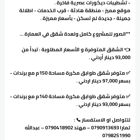
- تشطيبات ديكورات عصرية فاخرة .
موقع مميز - منطقة هادئة - قرب الخدمات - اطلالة
جميلة - جديدة لم تسكن - بأسعار مميزة .
**الصور للمشروع كامل ولعدة شقق في العمارة ...
👈 الشقق المتوفرة و الأسعار المطلوبة : تبدأ من
93,000 دينار أردني .
✅ متوفر شقق طوابق مكررة مساحة 150م مع برندات -
بسعر 97,000 دينار اردني .
✅ متوفر شقق طوابق مكررة مساحة 140م مع برندات -
بسعر 93,000 دينار اردني .
للتواصل او الاستفسار 📞 :
تمارا 0790913693 – مهند 0790418902 – عبدالله
0798251990