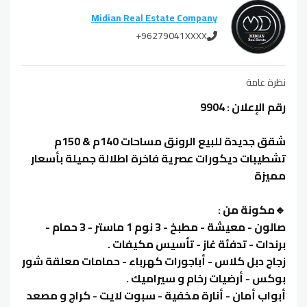
Midian Real Estate Company
+96279041XXXX
نظرة عامة
رقم الإعلان : 9904
شقق جديدة للبيع الرونق مساحات 140م & 150م
تشطيبات ديكورات عصرية فاخرة اطلالة جميلة بأسعار
مميزة
🔹مكونة من :
صالون - معيشة - مطبخ - 3 نوم 1 ماستر - 3 حمام -
برندات - تدفئة غاز - تأسيس مكيفات .
زجاج دبل كلاس - أباجورات كهرباء - حمامات معلقة شور
بوكس - أرضيات رخام و سيراميك .
أبواب أمان - أنارة مخفية - سبوت لايت - كراج و مصعد