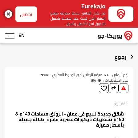
EurekaJo
تحميل
من خلال التطبيق يمكننا معرفة موقع
العقار الذي تبحث عنه. ننصحك بتحميل
التطبيق لتجربة أفضل وأسهل
EN
رجوع
رقم الإعلان :
رقم الإعلان لدى الوسيط العقاري :
9904
81374
عدد المشاهدات :
154
شقة
للبيع
شقق جديدة للبيع في عمان - الرونق مساحات 140م &
150م تشطيبات ديكورات عصرية فاخرة اطلالة جميلة
بأسعار مميزة