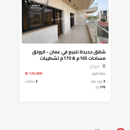
شقق جديدة للبيع في عمان - الرونق
مساحات 165م & 170م تشطيبات
وديكورات عصرية فاخرة اطلالة جميلة
الرونق
بأسعار مميزة
شقة
للبيع
125,000 JD
3
غرف نوم
3
حمامات
170
م2