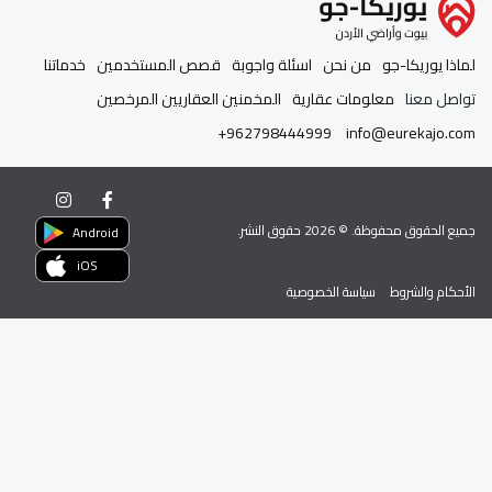
لماذا يوريكا-جو
من نحن
اسئلة واجوبة
قصص المستخدمين
خدماتنا
تواصل معنا
معلومات عقارية
المخمنين العقاريين المرخصين
+962798444999
info@eurekajo.com
جميع الحقوق محفوظة. ©
2026
حقوق النشر.
Android
iOS
الأحكام والشروط
سياسة الخصوصية