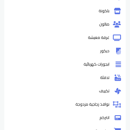
بلكونة
صالون
غرفة معيشة
ديكور
ابجورات كهربائية
تدفئة
تكييف
نوافذ زجاجية مزدوجة
انتركم