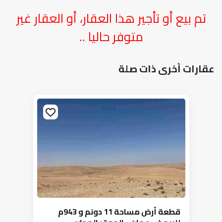
تم بيع أو تأجير هذا العقار، أو العقار غير
متوفر حاليا ..
عقارات أخرى ذات صلة
قطعة أرض مساحة 11 دونم و 943م