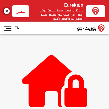
EurekaJo
تحميل
من خلال التطبيق يمكننا معرفة موقع
العقار الذي تبحث عنه. ننصحك بتحميل
التطبيق لتجربة أفضل وأسهل
EN