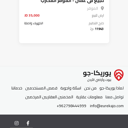
للبيع في عمان - الموقر المحارب
الموقر
ارض
للبيع
35,000 JD
خارج التنظيم
الكهرباء واصلة
11943
م2
لماذا يوريكا-جو
من نحن
اسئلة واجوبة
قصص المستخدمين
خدماتنا
تواصل معنا
معلومات عقارية
المخمنين العقاريين المرخصين
+962798444999
info@eurekajo.com