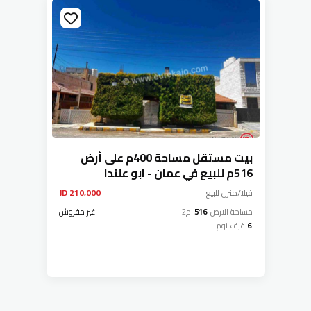
بيت مستقل مساحة 400م على أرض
516م للبيع في عمان - ابو علندا
فيلا/منزل
للبيع
210,000 JD
مساحة الارض
516
م2
غير مفروش
6
غرف نوم