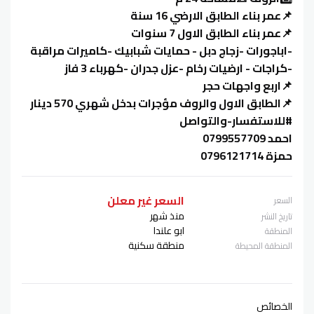
📌عمر بناء الطابق الارضي 16 سنة
📌عمر بناء الطابق الاول 7 سنوات
-اباجورات -زجاج دبل - حمايات شبابيك -كاميرات مراقبة
-كراجات - ارضيات رخام -عزل جدران -كهرباء 3 فاز
📌اربع واجهات حجر
📌الطابق الاول والروف مؤجرات بدخل شهري 570 دينار
#للاستفسار-والتواصل
احمد 0799557709
حمزة 0796121714
السعر غير معلن
السعر
منذ شهر
تاريخ النشر
ابو علندا
المنطقة
منطقة سكنية
المنطقة المحيطة
الخصائص