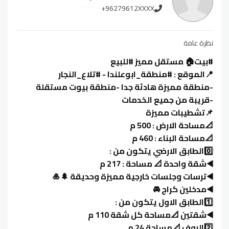
+96279612XXXX
نظرة عامة
#بيت🏠 مستقل مميز #للبيع
📍الموقع : #منطقة_ابوعلندا - #تلاع_النجار
-منطقة مميزة هادئة جدا -منطقة بيوت مستقلة
-قريبة من جميع الخدمات
📌تشطيبات مميزة
📐مساحة الارض : 500 م
📐مساحة البناء : 460 م
0️⃣الطابق الارضي يتكون من :
◀️شقة واحدة 📐 مساحة : 217 م
◀️ترسات وجلسات خارجية مميزة وحديقة 🌲🎍
◀️مدخلين كراج 🚘
1️⃣الطابق الاول يتكون من :
◀️شقتين 📐مساحة كل شقة 110 م
2️⃣الروف 📐مساحة 24 م