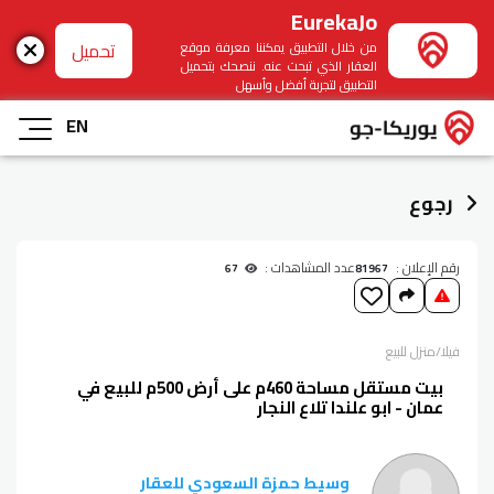
EurekaJo
تحميل
من خلال التطبيق يمكننا معرفة موقع
العقار الذي تبحث عنه. ننصحك بتحميل
التطبيق لتجربة أفضل وأسهل
EN
رجوع
رقم الإعلان :
عدد المشاهدات :
67
81967
فيلا/منزل
للبيع
بيت مستقل مساحة 460م على أرض 500م للبيع في
عمان - ابو علندا تلاع النجار
وسيط حمزة السعودي للعقار