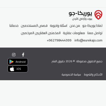
لماذا يوريكا-جو
من نحن
اسئلة واجوبة
قصص المستخدمين
خدماتنا
تواصل معنا
معلومات عقارية
المخمنين العقاريين المرخصين
+962798444999
info@eurekajo.com
جميع الحقوق محفوظة. ©
2026
حقوق النشر.
Android
iOS
الأحكام والشروط
سياسة الخصوصية