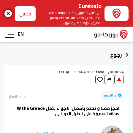
EurekaJo
تحميل
من خلال التطبيق يمكننا معرفة موقع
العقار الذي تبحث عنه. ننصحك بتحميل
التطبيق لتجربة أفضل وأسهل
EN
رجوع
رقم الإعلان :
عدد المشاهدات :
453
13005
تم التحقق
مزرعة
للايجار
احجز معنا و تمتع بأفضل الاجواء بفلل W the Greece
villas المميزة على الطراز اليوناني