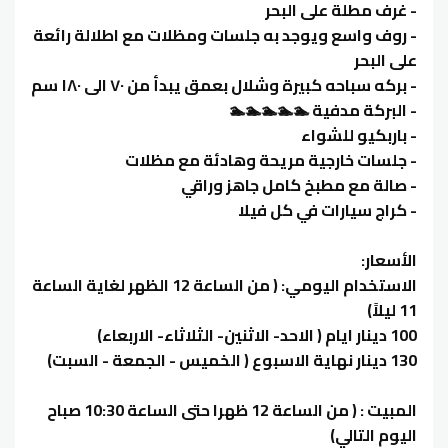
- غرف مطلة على البحر
- روف واسع ويوجد به جلسات ومظلات مع اطلالة رائعة
على البحر
- بركه سباحه كبيرة وشلال بعمق يبدأ من ٧٠ الى ١٨٠ سم
- البركة مدفية 🏊🏊🏊🏊🏊
- باربكيو للشواء
- جلسات خارجية مريحة وهادئة مع مظلات
- صالة مع مطبخ كامل جاهز وراقي
- كراج سيارات في كل فيلا
الأسعار:
‏الاستخدام اليومي: ( من الساعة 12 الظهر لغاية الساعة
11 ليلاً)
‏المبيت : ( من الساعة 12 ظهرا حتى الساعة 10:30 صباح
اليوم التالي)