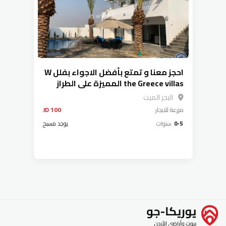
احجز معنا و تمتع بأفضل الاجواء بفلل W
the Greece villas المميزة على الطراز
اليوناني
البحر الميت
مزرعة
للايجار
100 JD
0-5
سنوات
يوجد مسبح