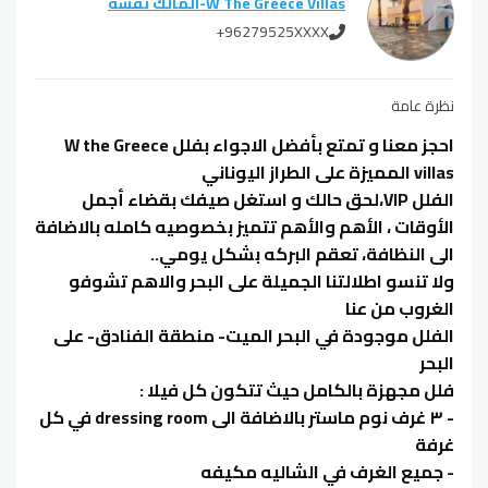
W The Greece Villas
-
المالك نفسه
+96279525XXXX
نظرة عامة
احجز معنا و تمتع بأفضل الاجواء بفلل W the Greece
villas المميزة على الطراز اليوناني
الفلل VIP،لحق حالك و استغل صيفك بقضاء أجمل
الأوقات ، الأهم والأهم تتميز بخصوصيه كامله بالاضافة
الى النظافة، تعقم البركه بشكل يومي..
ولا تنسو اطلالتنا الجميلة على البحر والاهم تشوفو
الغروب من عنا
الفلل موجودة في البحر الميت- منطقة الفنادق- على
البحر
فلل مجهزة بالكامل حيث تتكون كل فيلا :
- ٣ غرف نوم ماستر بالاضافة الى dressing room في كل
غرفة
- جميع الغرف في الشاليه مكيفه