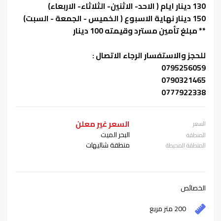
‏** مبلغ تأمين مسترد وقيمته 100 دينار
للحجز والاستفسار الرجاء الاتصال :
0795256059
0790321465
0777922338
السعر غير معلن
السعر
البحر الميت
المنطقة
منطقة شاليهات
المنطقة المحيطة
الخصائص
200 متر مربع