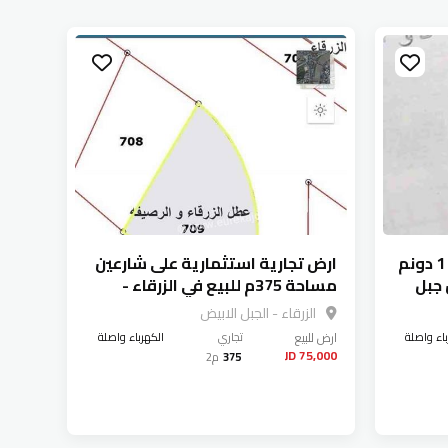
قطع أراضي عدد 5 مساحتهم 1 دونم
ارض تجارية استثمارية على شارعين
ن جبل
مساحة 375م للبيع في الزرقاء -
الجبل الابيض
الزرقاء - الجبل الابيض
باء واصلة
ارض
للبيع
تجاري
الكهرباء واصلة
75,000 JD
375
م2