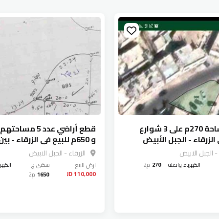
أرض مساحة 270م على 3 شوارع
الزرقاء - الجبل الأبيض
و 650م للبيع في الزرقاء - بي
الأميرة رحمة و الجبل الأبيض
 - الجبل الابيض
الزرقاء - الجبل الابيض
الكهرباء واصلة
270
م2
ارض
للبيع
سكني ج
الكهر
110,000 JD
1650
م2