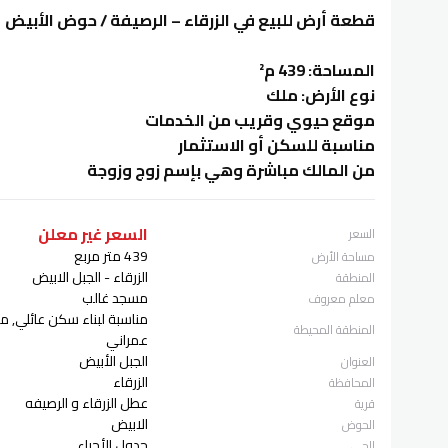
قطعة أرض للبيع في الزرقاء – الرصيفة / حوض الأبيض
المساحة: 439 م²
نوع الأرض: ملك
موقع حيوي وقريب من الخدمات
مناسبة للسكن أو الاستثمار
من المالك مباشرة وهي بإسم زوج وزوجة
السعر غير معلن
السعر
439 متر مربع
مساحة الأرض
الزرقاء - الجبل الابيض
المنطقة
مسجد غالب
معلم معروف
مناسبة لبناء سكن عائلي, 
المنطقة المحيطة
عمراني
الجبل الأبيض
العنوان
الزرقاء
المحافظة
عطل الزرقاء و الرصيفه
قرية
الابيض
الحوض
جدول الأحياء
الحي