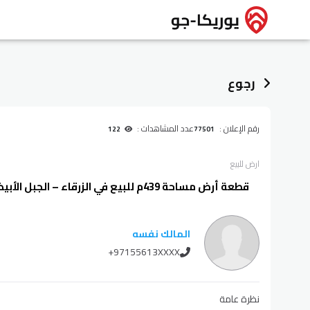
رجوع
رقم الإعلان :
عدد المشاهدات :
122
77501
ارض
للبيع
قطعة أرض مساحة 439م للبيع في الزرقاء – الجبل الأبيض - ضاحية الأميرة رحمة
المالك نفسه
+97155613XXXX
نظرة عامة