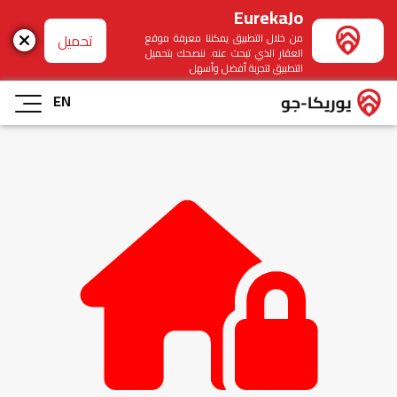
EurekaJo
تحميل
من خلال التطبيق يمكننا معرفة موقع
العقار الذي تبحث عنه. ننصحك بتحميل
التطبيق لتجربة أفضل وأسهل
EN