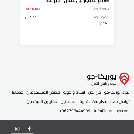
165م للايجار في عمان - دير غبار
شقة
للايجار
10,000 JD
3
غرف نوم
مفروش
165
م2
لماذا يوريكا-جو
من نحن
اسئلة واجوبة
قصص المستخدمين
خدماتنا
تواصل معنا
معلومات عقارية
المخمنين العقاريين المرخصين
+962798444999
info@eurekajo.com