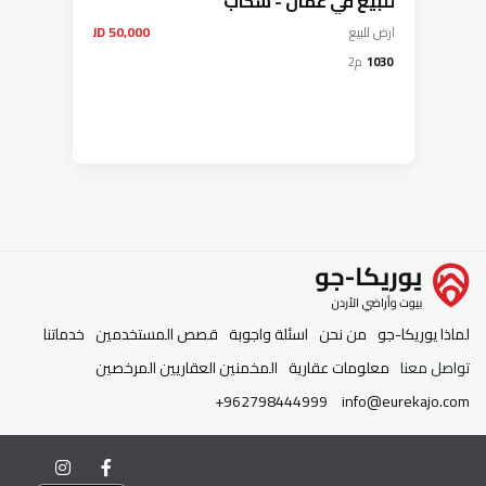
للبيع في عمان - سحاب
ارض
للبيع
50,000 JD
1030
م2
لماذا يوريكا-جو
من نحن
اسئلة واجوبة
قصص المستخدمين
خدماتنا
تواصل معنا
معلومات عقارية
المخمنين العقاريين المرخصين
+962798444999
info@eurekajo.com