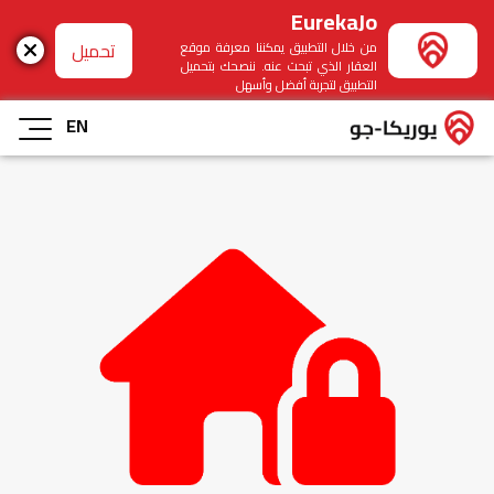
EurekaJo
تحميل
من خلال التطبيق يمكننا معرفة موقع
العقار الذي تبحث عنه. ننصحك بتحميل
التطبيق لتجربة أفضل وأسهل
EN