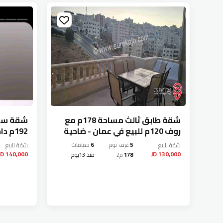
ة
شقة طابق ثالث مساحة 178م مع
شقة سوب
روف 120م للبيع في عمان - ضاحية
الرشيد
عمان - ض
شقة
للبيع
5
غرف نوم
6
حمامات
شقة
للبيع
140,000 JD
130,000 JD
178
م2
منذ 13يوم