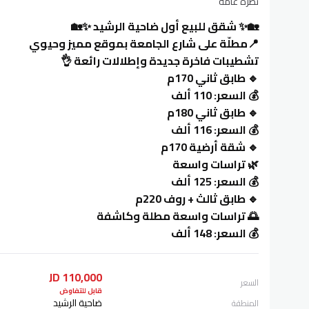
نظرة عامة
🏡✨ شقق للبيع أول ضاحية الرشيد ✨🏡
📍مطلّة على شارع الجامعة بموقع مميز وحيوي
تشطيبات فاخرة جديدة وإطلالات رائعة 👌
🔹 طابق ثاني 170م
💰 السعر: 110 ألف
🔹 طابق ثاني 180م
💰 السعر: 116 ألف
🔹 شقة أرضية 170م
🌿 تراسات واسعة
💰 السعر: 125 ألف
🔹 طابق ثالث + روف 220م
🌅 تراسات واسعة مطلة وكاشفة
💰 السعر: 148 ألف
110,000 JD
السعر
قابل للتفاوض
ضاحية الرشيد
المنطقة