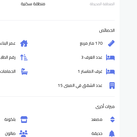
منطقة سكنية
المنطقة المحيطة
الخصائص
170 متر مربع
عمر البناء
عدد الغرف 3
رقم الطابق
غرف الماستر 1
الحمامات 3
عدد الشقق في المبنى 15
ميزات أخرى
مصعد
بلكونة
حديقة
صالون