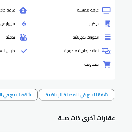
غرفة معيشة
غرفة خاد
ديكور
فايربليس
ابجورات كهربائية
تدفئة
نوافذ زجاجية مزدوجة
حارس للع
مخدومة
شقة للبيع في المدينة الرياضية
شقة للبيع في ال
عقارات أخرى ذات صلة