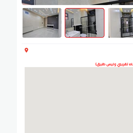
دناه تقريبي وليس دقيق)