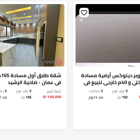
ر ديلوكس أرضية مساحة
شق
192م داخلي و 40م خارجي للبيع في
في عمان - ضاحية الرشيد
احية الرشيد
3
غرف نوم
3
حمامات
شقة
للبيع
3
غرف نوم
3
حما
100,000 JD
192
م2
منذ 14يوم
165
م2
منذ 27يوم