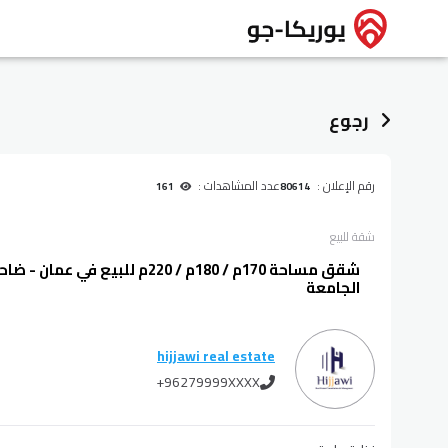
رجوع
رقم الإعلان :
عدد المشاهدات :
161
80614
شقة
للبيع
شقق مساحة 170م / 180م / 220م للبي
الجامعة
hijjawi real estate
+96279999XXXX