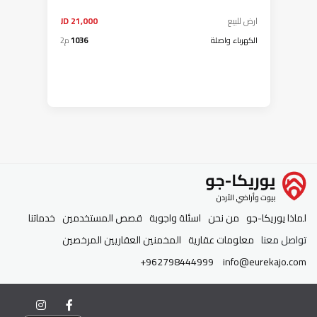
ارض
للبيع
21,000 JD
الكهرباء واصلة
1036
م2
لماذا يوريكا-جو
من نحن
اسئلة واجوبة
قصص المستخدمين
خدماتنا
تواصل معنا
معلومات عقارية
المخمنين العقاريين المرخصين
+962798444999
info@eurekajo.com