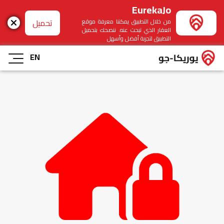
EurekaJo
تحميل
من خلال التطبيق يمكننا معرفة موقع
العقار الذي تبحث عنه. ننصحك بتحميل
التطبيق لتجربة أفضل وأسهل
EN