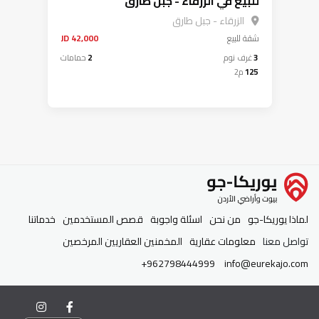
للبيع في الزرقاء - جبل طارق
الزرقاء - جبل طارق
شقة
للبيع
42,000 JD
3
غرف نوم
2
حمامات
125
م2
لماذا يوريكا-جو
من نحن
اسئلة واجوبة
قصص المستخدمين
خدماتنا
تواصل معنا
معلومات عقارية
المخمنين العقاريين المرخصين
+962798444999
info@eurekajo.com