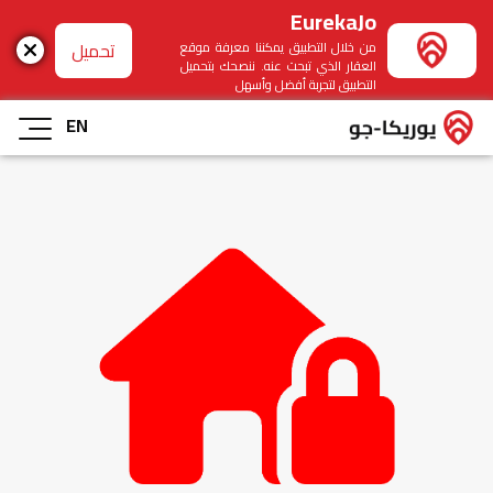
EurekaJo
تحميل
من خلال التطبيق يمكننا معرفة موقع
العقار الذي تبحث عنه. ننصحك بتحميل
التطبيق لتجربة أفضل وأسهل
EN