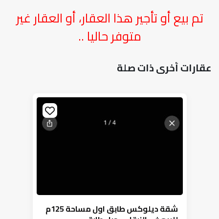
تم بيع أو تأجير هذا العقار، أو العقار غير
متوفر حاليا ..
عقارات أخرى ذات صلة
شقة ديلوكس طابق اول مساحة 125م