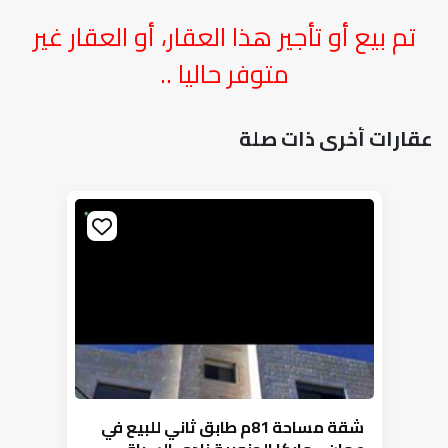
تم بيع أو تأجير هذا العقار، أو العقار غير
متوفر حاليا ..
عقارات أخرى ذات صلة
شقة مساحة 81م طابق ثاني للبيع في