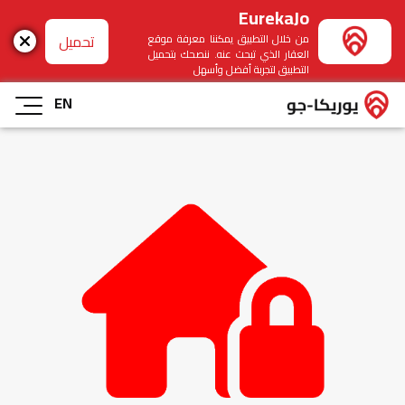
EurekaJo
تحميل
من خلال التطبيق يمكننا معرفة موقع
العقار الذي تبحث عنه. ننصحك بتحميل
التطبيق لتجربة أفضل وأسهل
EN