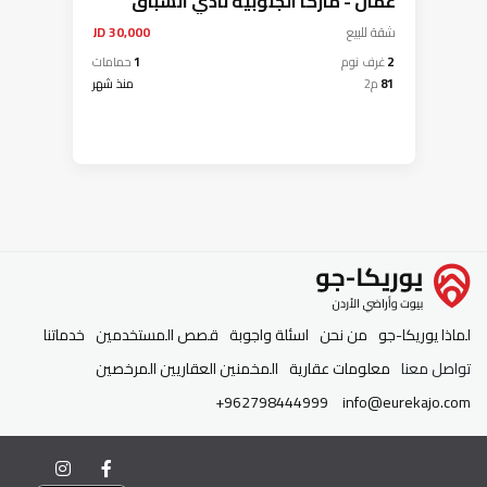
عمان - ماركا الجنوبية نادي السباق
شقة
للبيع
30,000 JD
2
غرف نوم
1
حمامات
81
م2
منذ شهر
لماذا يوريكا-جو
من نحن
اسئلة واجوبة
قصص المستخدمين
خدماتنا
تواصل معنا
معلومات عقارية
المخمنين العقاريين المرخصين
+962798444999
info@eurekajo.com