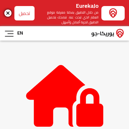
EurekaJo
تحميل
من خلال التطبيق يمكننا معرفة موقع
العقار الذي تبحث عنه. ننصحك بتحميل
التطبيق لتجربة أفضل وأسهل
EN