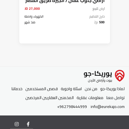
أراضي جنوب عمّان / الجيزة طريق المطار
ارض
للبيع
27,000 JD
خارج التنظيم
الكهرباء واصلة
500
م2
منذ شهر
لماذا يوريكا-جو
من نحن
اسئلة واجوبة
قصص المستخدمين
خدماتنا
تواصل معنا
معلومات عقارية
المخمنين العقاريين المرخصين
+962798444999
info@eurekajo.com