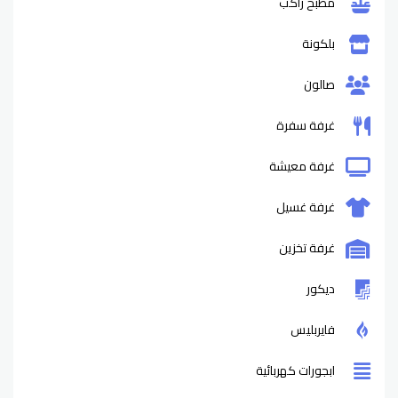
مطبخ راكب
بلكونة
صالون
غرفة سفرة
غرفة معيشة
غرفة غسيل
غرفة تخزين
ديكور
فايربليس
ابجورات كهربائية