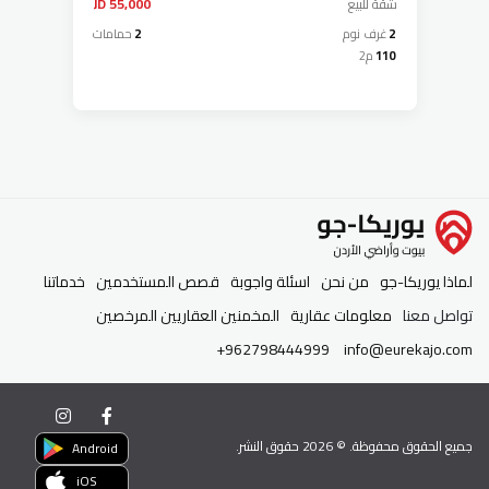
شقة
للبيع
55,000 JD
2
غرف نوم
2
حمامات
110
م2
لماذا يوريكا-جو
من نحن
اسئلة واجوبة
قصص المستخدمين
خدماتنا
تواصل معنا
معلومات عقارية
المخمنين العقاريين المرخصين
+962798444999
info@eurekajo.com
جميع الحقوق محفوظة. ©
2026
حقوق النشر.
Android
iOS