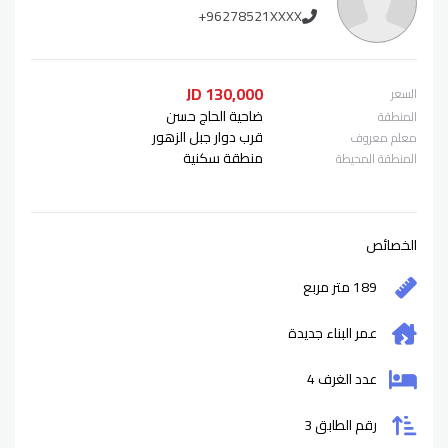
+96278521XXXX
130,000 JD
السعر
ضاحية الحاج حسن
المنطقة
قرب دوار جبل الزهور
معلم معروف
منطقة سكنية
المنطقة المحيطة
الخصائص
189 متر مربع
عمر البناء
جديدة
عدد الغرف 4
رقم الطابق 3