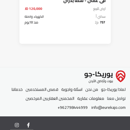
في عمان - شفا بدران
ارض
للبيع
120,000 JD
سكني أ
الكهرباء واصلة
757
م2
منذ 18يوم
لماذا يوريكا-جو
من نحن
اسئلة واجوبة
قصص المستخدمين
خدماتنا
تواصل معنا
معلومات عقارية
المخمنين العقاريين المرخصين
+962798444999
info@eurekajo.com