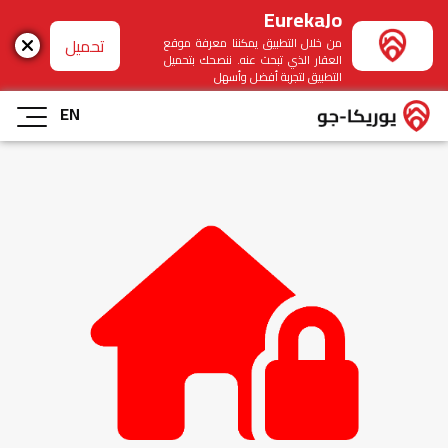
EurekaJo
تحميل
من خلال التطبيق يمكننا معرفة موقع
العقار الذي تبحث عنه. ننصحك بتحميل
التطبيق لتجربة أفضل وأسهل
EN