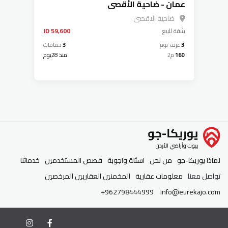
عمان - ضاحية الأقصى
ضاحية الاقصى
شقة
للبيع
59,600 JD
3
غرف نوم
3
حمامات
160
م2
منذ 28يوم
لماذا يوريكا-جو
من نحن
اسئلة واجوبة
قصص المستخدمين
خدماتنا
تواصل معنا
معلومات عقارية
المخمنين العقاريين المرخصين
+962798444999
info@eurekajo.com