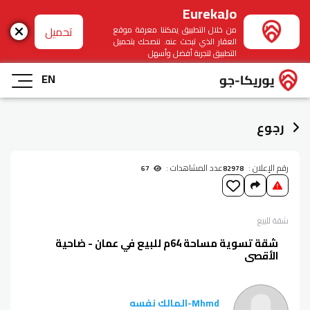
EurekaJo
تحميل
من خلال التطبيق يمكننا معرفة موقع
العقار الذي تبحث عنه. ننصحك بتحميل
التطبيق لتجربة أفضل وأسهل
EN
رجوع
رقم الإعلان :
عدد المشاهدات :
67
82978
شقة
للبيع
شقة تسوية مساحة 64م للبيع في عمان - ضاحية
الأقصى
Mhmd
-
المالك نفسه