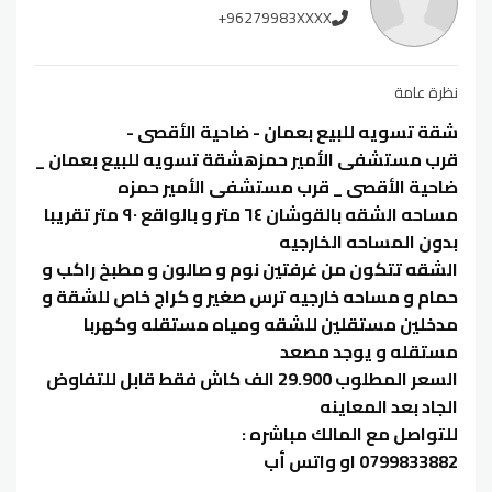
+96279983XXXX
نظرة عامة
شقة تسويه للبيع بعمان - ضاحية الأقصى -
قرب مستشفى الأمير حمزهشقة تسويه للبيع بعمان _
ضاحية الأقصى _ قرب مستشفى الأمير حمزه
مساحه الشقه بالقوشان ٦٤ متر و بالواقع ٩٠ متر تقريبا
بدون المساحه الخارجيه
الشقه تتكون من غرفتين نوم و صالون و مطبخ راكب و
حمام و مساحه خارجيه ترس صغير و كراج خاص للشقة و
مدخلين مستقلين للشقه ومياه مستقله وكهربا
مستقله و يوجد مصعد
السعر المطلوب 29.900 الف كاش فقط قابل للتفاوض
الجاد بعد المعاينه
للتواصل مع المالك مباشره :
0799833882 او واتس أب