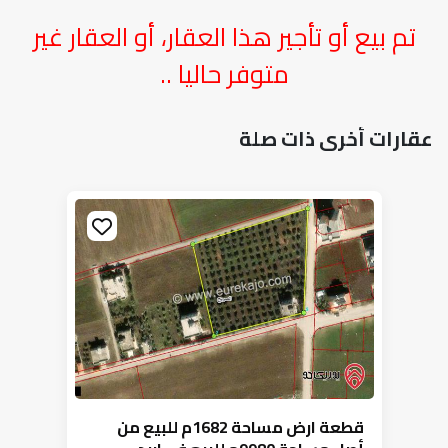
تم بيع أو تأجير هذا العقار، أو العقار غير
متوفر حاليا ..
عقارات أخرى ذات صلة
قطعة ارض مساحة 1682م للبيع من