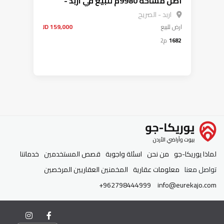
أصل مساحة 9980م للبيع في اربد -
الصريح
اربد - الصريح
ارض
للبيع
159,000 JD
1682
م2
لماذا يوريكا-جو
من نحن
اسئلة واجوبة
قصص المستخدمين
خدماتنا
تواصل معنا
معلومات عقارية
المخمنين العقاريين المرخصين
+962798444999
info@eurekajo.com