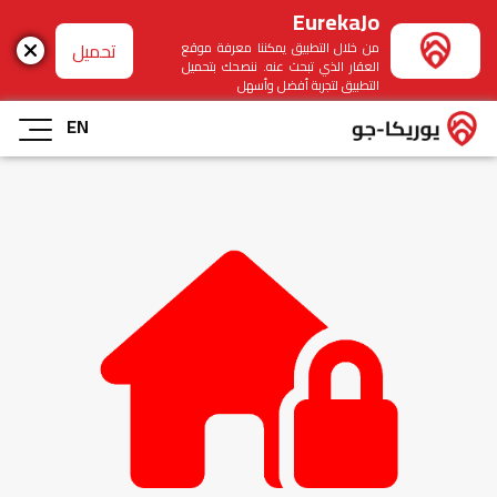
EurekaJo
تحميل
من خلال التطبيق يمكننا معرفة موقع
العقار الذي تبحث عنه. ننصحك بتحميل
التطبيق لتجربة أفضل وأسهل
EN