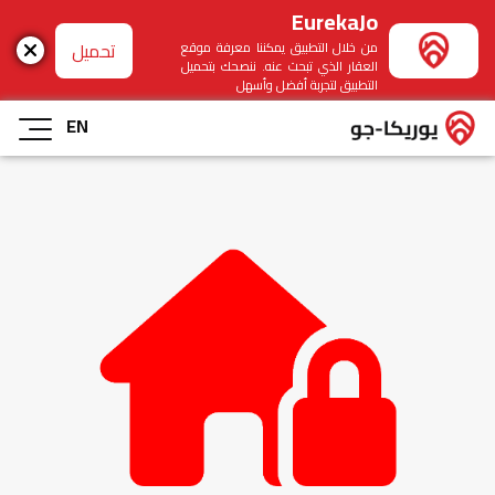
EurekaJo
تحميل
من خلال التطبيق يمكننا معرفة موقع
العقار الذي تبحث عنه. ننصحك بتحميل
التطبيق لتجربة أفضل وأسهل
EN