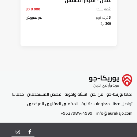
عمان - الدوار الخامس
شقة
للايجار
8,000 JD
3
غرف نوم
غير مفروش
200
م2
لماذا يوريكا-جو
من نحن
اسئلة واجوبة
قصص المستخدمين
خدماتنا
تواصل معنا
معلومات عقارية
المخمنين العقاريين المرخصين
+962798444999
info@eurekajo.com